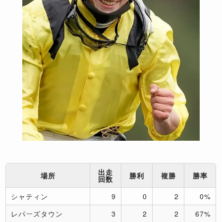
出走
場所
勝利
複勝
勝率
回数
シャティン
9
0
2
0%
レパーズタウン
3
2
2
67%