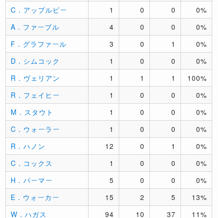
C．アップルビー
1
0
0
0%
A．ファーブル
4
0
0
0%
F．グラファール
3
0
1
0%
D．シムコック
1
0
0
0%
R．ヴェリアン
1
1
1
100%
R．フェイヒー
1
0
0
0%
M．スタウト
1
0
0
0%
C．ウォーラー
1
0
0
0%
R．ハノン
12
0
1
0%
C．コックス
1
0
0
0%
H．パーマー
5
0
0
0%
E．ウォーカー
15
2
5
13%
W．ハガス
94
10
37
11%