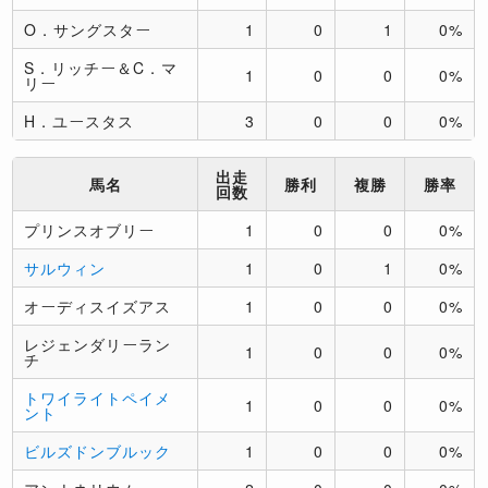
O．サングスター
1
0
1
0%
S．リッチー＆C．マ
1
0
0
0%
リー
H．ユースタス
3
0
0
0%
出走
馬名
勝利
複勝
勝率
回数
プリンスオブリー
1
0
0
0%
サルウィン
1
0
1
0%
オーディスイズアス
1
0
0
0%
レジェンダリーラン
1
0
0
0%
チ
トワイライトペイメ
1
0
0
0%
ント
ビルズドンブルック
1
0
0
0%