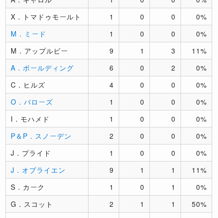
X．トマドゥモールト
1
0
0
0%
M．ミード
1
0
0
0%
M．アップルビー
9
1
3
11%
A．ボールディング
6
0
2
0%
C．ヒルズ
4
0
0
0%
O．バローズ
1
0
0
0%
I．モハメド
1
0
0
0%
P＆P．スノーデン
2
0
0
0%
J．プライド
1
0
0
0%
J．オブライエン
9
1
1
11%
S．カーク
1
0
1
0%
G．スコット
2
1
1
50%