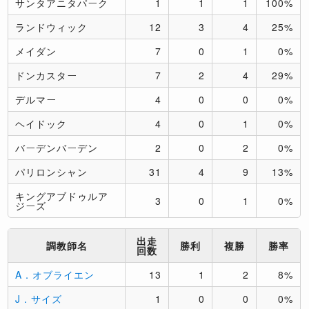
サンタアニタパーク
1
1
1
100%
ランドウィック
12
3
4
25%
メイダン
7
0
1
0%
ドンカスター
7
2
4
29%
デルマー
4
0
0
0%
ヘイドック
4
0
1
0%
バーデンバーデン
2
0
2
0%
パリロンシャン
31
4
9
13%
キングアブドゥルア
3
0
1
0%
ジーズ
出走
調教師名
勝利
複勝
勝率
回数
A．オブライエン
13
1
2
8%
J．サイズ
1
0
0
0%