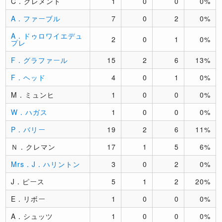
C．クレメント
1
0
0
0%
A．ファーブル
7
0
2
0%
A．ドゥロワイエデュ
2
0
1
0%
プレ
F．グラファール
15
2
6
13%
F．ヘッド
4
0
1
0%
M．ミュンヒ
1
0
0
0%
W．ハガス
1
0
0
0%
P．バリー
19
2
6
11%
Ｎ．クレマン
17
1
5
6%
Mrs．J．ハリントン
3
0
2
0%
J．ピース
5
1
2
20%
E．リボー
1
0
0
0%
A．シュッツ
1
0
0
0%