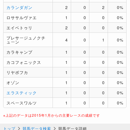
カランダガン
2
0
2
0%
ロササルヴァエ
1
0
0
0%
エイベトゥリ
2
0
0
0%
プレサージュノクチ
4
0
1
0%
ューン
カラキャンプ
1
0
0
0%
カコフォニックス
1
0
0
0%
リヤボフカ
1
0
0
0%
オゾン
1
0
0
0%
エラスティック
1
0
0
0%
スペースワルツ
1
0
0
0%
※上記のデータは2015年1月からの主要レースの成績です
トップ
競馬データ検索
競馬データ詳細