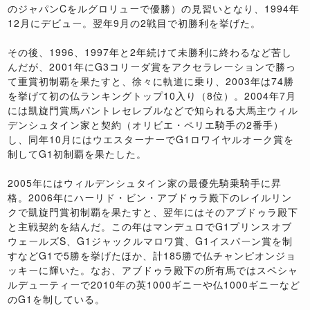
のジャパンCをルグロリューで優勝）の見習いとなり、1994年
12月にデビュー。翌年9月の2戦目で初勝利を挙げた。
その後、1996、1997年と2年続けて未勝利に終わるなど苦し
んだが、2001年にG3コリーダ賞をアクセラレーションで勝っ
て重賞初制覇を果たすと、徐々に軌道に乗り、2003年は74勝
を挙げて初の仏ランキングトップ10入り（8位）。2004年7月
には凱旋門賞馬パントレセレブルなどで知られる大馬主ウィル
デンシュタイン家と契約（オリビエ・ペリエ騎手の2番手）
し、同年10月にはウエスターナーでG1ロワイヤルオーク賞を
制してG1初制覇を果たした。
2005年にはウィルデンシュタイン家の最優先騎乗騎手に昇
格。2006年にハーリド・ビン・アブドゥラ殿下のレイルリン
クで凱旋門賞初制覇を果たすと、翌年にはそのアブドゥラ殿下
と主戦契約を結んだ。この年はマンデュロでG1プリンスオブ
ウェールズS、G1ジャックルマロワ賞、G1イスパーン賞を制
すなどG1で5勝を挙げたほか、計185勝で仏チャンピオンジョ
ッキーに輝いた。なお、アブドゥラ殿下の所有馬ではスペシャ
ルデューティーで2010年の英1000ギニーや仏1000ギニーなど
のG1を制している。