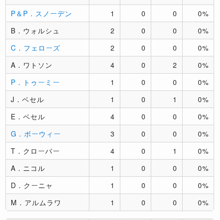
P＆P．スノーデン
1
0
0
0%
B．ウォルシュ
2
0
0
0%
C．フェローズ
2
0
0
0%
A．ワトソン
4
0
2
0%
P．トゥーミー
1
0
0
0%
J．ベセル
1
0
1
0%
E．ベセル
4
0
0
0%
G．ボーウィー
3
0
0
0%
T．クローバー
4
0
1
0%
A．ニコル
1
0
0
0%
D．クーニャ
1
0
0
0%
M．アルムラワ
1
0
0
0%