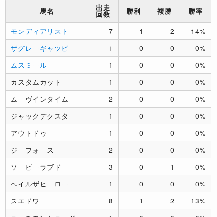
出走
馬名
勝利
複勝
勝率
回数
モンディアリスト
7
1
2
14%
ザグレーギャツビー
1
0
0
0%
ムスミール
1
0
0
0%
カスタムカット
1
0
0
0%
ムーヴインタイム
2
0
0
0%
ジャックデクスター
1
0
0
0%
アウトドゥー
1
0
0
0%
ジーフォース
2
0
0
0%
ソービーラブド
3
0
1
0%
ヘイルザヒーロー
1
0
0
0%
スエドワ
8
1
2
13%