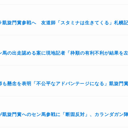
ラ凱旋門賞参戦へ 友道師「スタミナは生きてくる」札幌
ン馬の出走認める案に現地記者「枠順の有利不利が結果を
師も懸念を表明「不公平なアドバンテージになる」凱旋門
が凱旋門賞へのセン馬参戦に「断固反対」、カランダガン