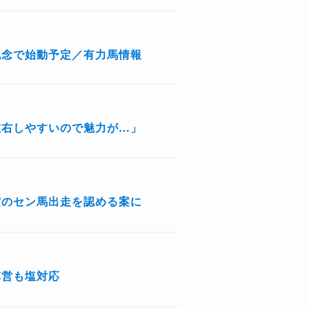
記念で始動予定／有力馬情報
左右しやすいので魅力が…」
賞のセン馬出走を認める案に
陣営も塩対応