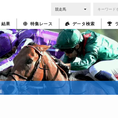
・結果
特集レース
データ検索
場