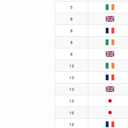
5
8
8
8
8
12
13
13
13
16
16