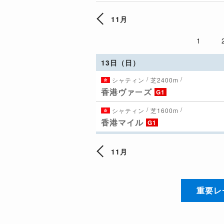
11月
1
13日（日）
/
/
シャティン
芝2400m
香港ヴァーズ
G1
/
/
シャティン
芝1600m
香港マイル
G1
11月
重要レ