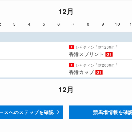
12月
2
3
4
5
6
7
8
9
10
/
/
シャティン
芝1200m
香港スプリント
G1
/
/
シャティン
芝2000m
香港カップ
G1
12月
ースへのステップを確認
競馬場情報を確