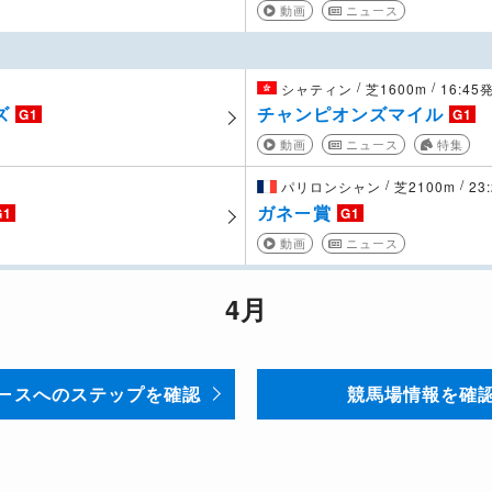
動画
ニュース
/
/
シャティン
芝1600m
16:45
ズ
チャンピオンズマイル
G1
G1
動画
ニュース
特集
/
/
パリロンシャン
芝2100m
23
ガネー賞
G1
G1
動画
ニュース
4月
ースへのステップを確認
競馬場情報を確