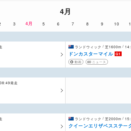
4月
4月
2
3
5
6
7
8
9
10
/
/
発走
ランドウィック
芝1600m
14
ドンカスターマイル
G1
動画
ニュース
08:49発走
/
/
発走
ランドウィック
芝2000m
15
クイーンエリザベスステー