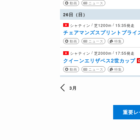
動画
ニュース
26日（日）
/
/
シャティン
芝1200m
15:35発走
チェアマンズスプリントプライ
動画
ニュース
特集
/
/
シャティン
芝2000m
17:55発走
クイーンエリザベス2世カップ
動画
ニュース
特集
3月
重要レ