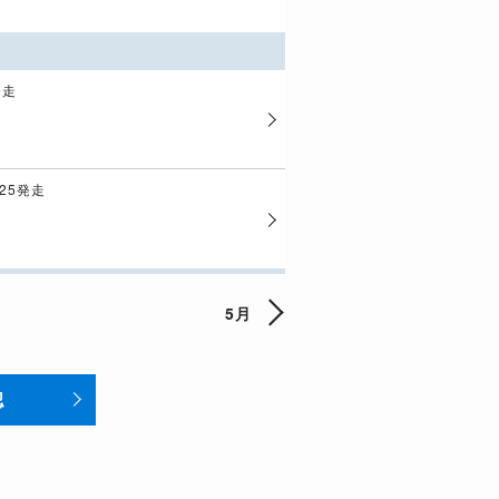
発走
:25発走
5月
認