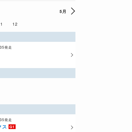
5月
11
12
:35発走
:35発走
クス
G1