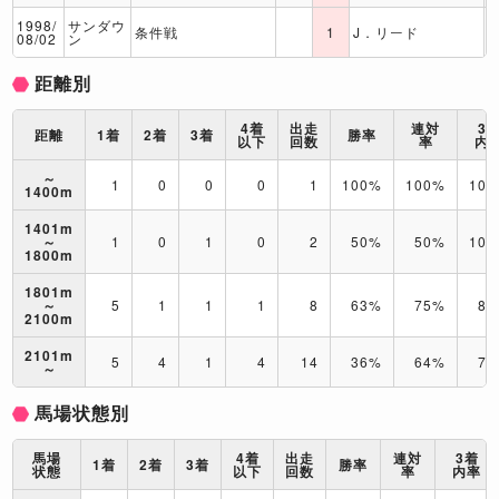
1998/
サンダウ
条件戦
1
J．リード
08/02
ン
距離別
4着
出走
連対
3
距離
1着
2着
3着
勝率
以下
回数
率
内
～
1
0
0
0
1
100%
100%
10
1400m
1401m
～
1
0
1
0
2
50%
50%
10
1800m
1801m
～
5
1
1
1
8
63%
75%
88
2100m
2101m
5
4
1
4
14
36%
64%
71
～
馬場状態別
馬場
4着
出走
連対
3着
1着
2着
3着
勝率
状態
以下
回数
率
内率