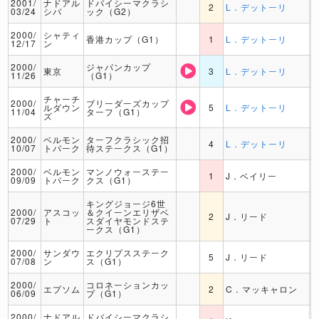
2001/
ナドアル
ドバイシーマクラシ
2
L．デットーリ
03/24
シバ
ック（G2）
2000/
シャティ
香港カップ（G1）
1
L．デットーリ
12/17
ン
2000/
ジャパンカップ
東京
3
L．デットーリ
11/26
（G1）
チャーチ
2000/
ブリーダーズカップ
ルダウン
5
L．デットーリ
11/04
ターフ（G1）
ズ
2000/
ベルモン
ターフクラシック招
4
L．デットーリ
10/07
トパーク
待ステークス（G1）
2000/
ベルモン
マンノウォーステー
1
J．ベイリー
09/09
トパーク
クス（G1）
キングジョージ6世
2000/
アスコッ
＆クイーンエリザベ
2
J．リード
07/29
ト
スダイヤモンドステ
ークス（G1）
2000/
サンダウ
エクリプスステーク
5
J．リード
07/08
ン
ス（G1）
2000/
コロネーションカッ
エプソム
2
C．マッキャロン
06/09
プ（G1）
2000/
ナドアル
ドバイシーマクラシ