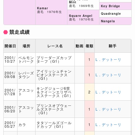
Mint
鹿毛 1969年生
Key Bridge
Kamar
鹿毛 1976年生
Quadrangle
Square Angel
鹿毛 1970年生
Nangela
競走成績
開催日
場所
レース名
動画
着順
騎手
2001/
ベルモン
ブリーダーズカップ
1
L．デットーリ
10/27
トパーク
ターフ（G1）
アイリッシュチャン
2001/
レパーズ
ピオンステークス
1
L．デットーリ
09/08
タウン
（G1）
キングジョージ6世
2001/
アスコッ
＆クイーンエリザベ
2
L．デットーリ
07/28
ト
スステークス（G1）
プリンスオブウェー
2001/
アスコッ
ルズステークス
1
L．デットーリ
06/20
ト
（G1）
2001/
タタソールズゴール
カラ
1
L．デットーリ
05/27
ドカップ（G1）