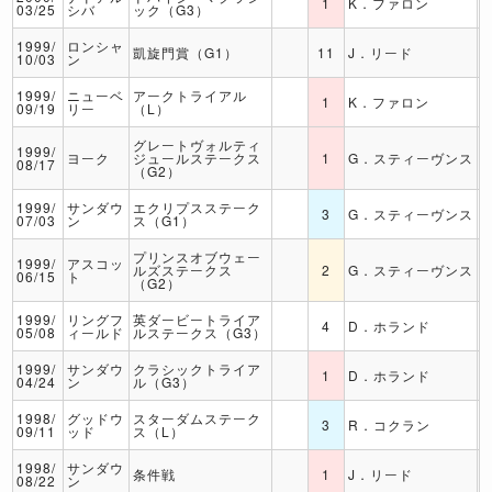
1
K．ファロン
03/25
シバ
ック（G3）
1999/
ロンシャ
凱旋門賞（G1）
11
J．リード
10/03
ン
1999/
ニューベ
アークトライアル
1
K．ファロン
09/19
リー
（L）
グレートヴォルティ
1999/
ヨーク
ジュールステークス
1
G．スティーヴンス
08/17
（G2）
1999/
サンダウ
エクリプスステーク
3
G．スティーヴンス
07/03
ン
ス（G1）
プリンスオブウェー
1999/
アスコッ
ルズステークス
2
G．スティーヴンス
06/15
ト
（G2）
1999/
リングフ
英ダービートライア
4
D．ホランド
05/08
ィールド
ルステークス（G3）
1999/
サンダウ
クラシックトライア
1
D．ホランド
04/24
ン
ル（G3）
1998/
グッドウ
スターダムステーク
3
R．コクラン
09/11
ッド
ス（L）
1998/
サンダウ
条件戦
1
J．リード
08/22
ン