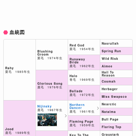
血統図
Nasrullah
Red God
栗毛 1954年生
Spring Run
Blushing
Groom
栗毛 1974年生
Wild Risk
Runaway
Bride
鹿毛 1962年生
Aimee
Rahy
栗毛 1985年生
Hail To
Reason
Halo
青毛 1969年生
Cosmah
Glorious Song
鹿毛 1976年生
Herbager
Ballade
鹿毛 1972年生
Miss Swapsco
Nearctic
Northern
Nijinsky
Dancer
鹿毛 1967年生
鹿毛 1961年生
Natalma
Bull Page
Flaming Page
鹿毛 1959年生
Flaring Top
Jood
鹿毛 1989年生
Graustark
Key To The