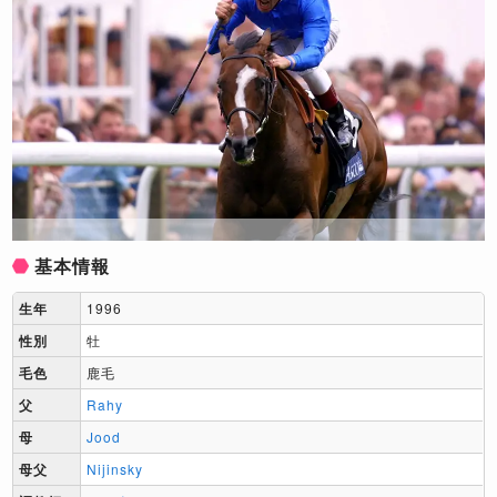
基本情報
生年
1996
性別
牡
毛色
鹿毛
父
Rahy
母
Jood
母父
Nijinsky