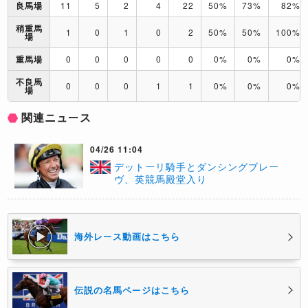
良馬場
11
5
2
4
22
50%
73%
82%
稍重馬
1
0
1
0
2
50%
50%
100%
場
重馬場
0
0
0
0
0
0%
0%
0%
不良馬
0
0
0
1
1
0%
0%
0%
場
関連ニュース
04/26 11:04
デットーリ騎手とダンシングブレー
ヴ、英競馬殿堂入り
海外レース動画はこちら
伝説の名馬ページはこちら