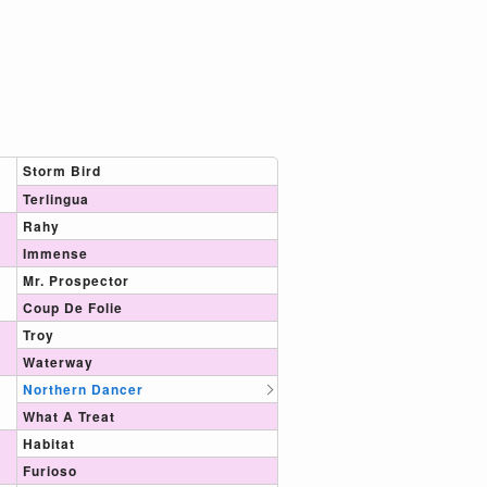
Storm Bird
Terlingua
Rahy
Immense
Mr. Prospector
Coup De Folie
Troy
Waterway
Northern Dancer
What A Treat
Habitat
Furioso