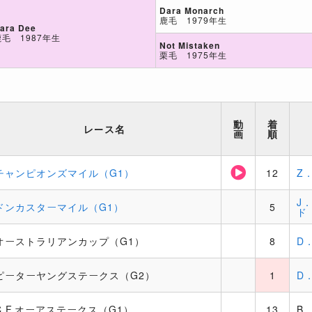
Dara Monarch
鹿毛 1979年生
ara Dee
鹿毛 1987年生
Not Mistaken
栗毛 1975年生
動
着
レース名
画
順
チャンピオンズマイル（G1）
12
Z
J
ドンカスターマイル（G1）
5
ド
オーストラリアンカップ（G1）
8
D
ピーターヤングステークス（G2）
1
D
C.F.オーアステークス（G1）
13
B