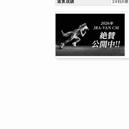
通算成績
24戦6勝[