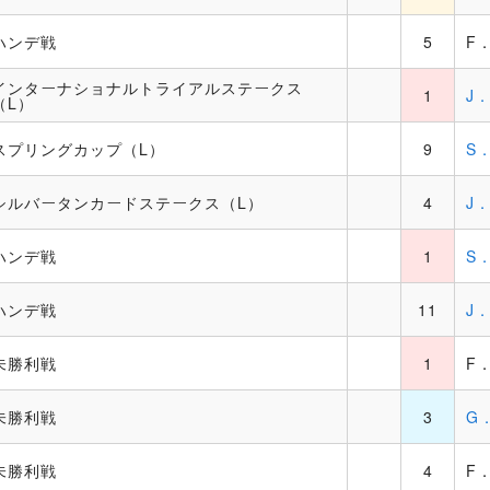
ハンデ戦
5
F
インターナショナルトライアルステークス
1
J
（L）
スプリングカップ（L）
9
S
シルバータンカードステークス（L）
4
J
ハンデ戦
1
S
ハンデ戦
11
J
未勝利戦
1
F
未勝利戦
3
G
未勝利戦
4
F