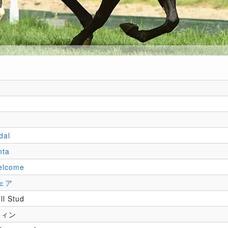
dal
nta
elcome
ェア
ll Stud
フィン