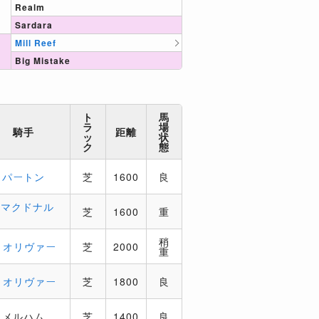
Realm
Sardara
Mill Reef
Big Mistake
ト
馬
ラ
場
騎手
距離
ッ
状
ク
態
．パートン
芝
1600
良
．マクドナル
芝
1600
重
稍
．オリヴァー
芝
2000
重
．オリヴァー
芝
1800
良
．メルハム
芝
1400
良