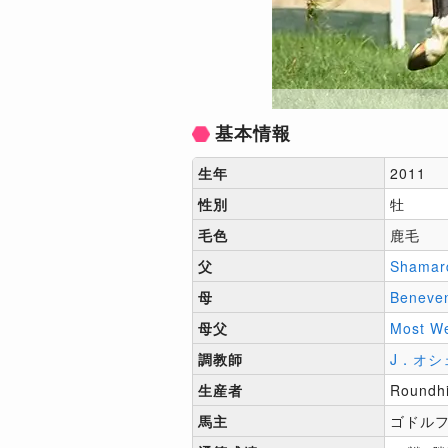
基本情報
生年
2011
性別
牡
毛色
鹿毛
父
Shamar
母
Beneve
母父
Most W
調教師
J．オシ
生産者
Roundhi
馬主
ゴドル