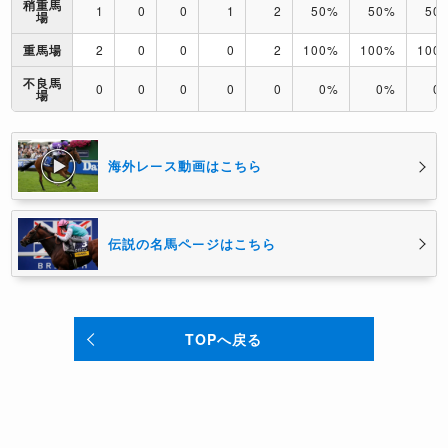
稍重馬
1
0
0
1
2
50%
50%
50
場
重馬場
2
0
0
0
2
100%
100%
100
不良馬
0
0
0
0
0
0%
0%
0
場
海外レース動画はこちら
伝説の名馬ページはこちら
TOPへ戻る