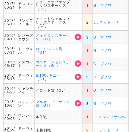
デュークオブケンブ
2017/
アスコッ
リッジステークス
1
G．ブノワ
06/21
ト
（G2）
チャートウェルフィ
2017/
リングフ
リーズステークス
2
L．デットーリ
05/13
ィールド
（G3）
2016/
レパーズ
メイトロンステーク
3
G．ブノワ
09/10
タウン
ス（G1）
2016/
ドーヴィ
ロートシルト賞
1
G．ブノワ
07/31
ル
（G1）
2016/
アスコッ
コロネーションステ
1
G．ブノワ
06/17
ト
ークス（G1）
2016/
ドーヴィ
仏1000ギニー
3
G．ブノワ
05/15
ル
（G1）
2016/
シャンテ
グロット賞（G3）
1
G．ブノワ
04/20
ィイ
2015/
ロンシャ
マルセルブーサック
3
G．ブノワ
10/04
ン
賞（G1）
2015/
ロンシャ
条件戦
1
I．メンディザバル
09/03
ン
2015/
ドーヴィ
未勝利戦
2
L．デットーリ
08/07
ル