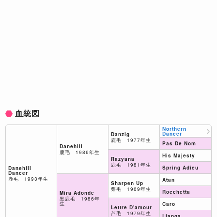
血統図
Northern
Dancer
Danzig
鹿毛 1977年生
Pas De Nom
Danehill
鹿毛 1986年生
His Majesty
Razyana
鹿毛 1981年生
Spring Adieu
Danehill
Dancer
鹿毛 1993年生
Atan
Sharpen Up
栗毛 1969年生
Rocchetta
Mira Adonde
黒鹿毛 1986年
生
Caro
Lettre D'amour
芦毛 1979年生
Lianga