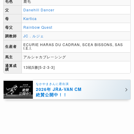
毛色
鹿毛
父
Danehill Dancer
母
Kartica
母父
Rainbow Quest
調教師
JC．ルジェ
ECURIE HARAS DU CADRAN, SCEA BISSONS, SAS
生産者
I.E.I.
馬主
アルシャカブレーシング
通算成
13戦5勝[5-2-3-3]
績
なかやまきんに君出演
2026年 JRA-VAN CM
絶賛公開中！！