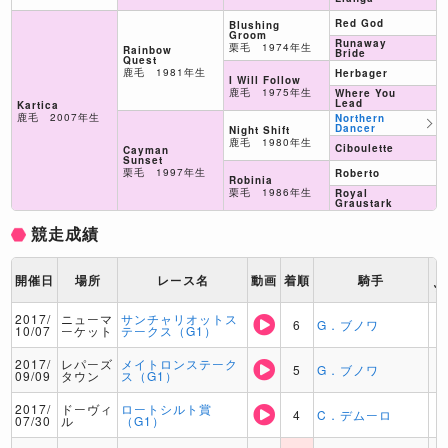
Red God
Blushing
Groom
Runaway
栗毛 1974年生
Rainbow
Bride
Quest
鹿毛 1981年生
Herbager
I Will Follow
鹿毛 1975年生
Where You
Lead
Kartica
鹿毛 2007年生
Northern
Dancer
Night Shift
鹿毛 1980年生
Ciboulette
Cayman
Sunset
栗毛 1997年生
Roberto
Robinia
栗毛 1986年生
Royal
Graustark
競走成績
ト
開催日
場所
レース名
動画
着順
騎手
ッ
2017/
ニューマ
サンチャリオットス
6
G．ブノワ
10/07
ーケット
テークス（G1）
2017/
レパーズ
メイトロンステーク
5
G．ブノワ
09/09
タウン
ス（G1）
2017/
ドーヴィ
ロートシルト賞
4
C．デムーロ
07/30
ル
（G1）