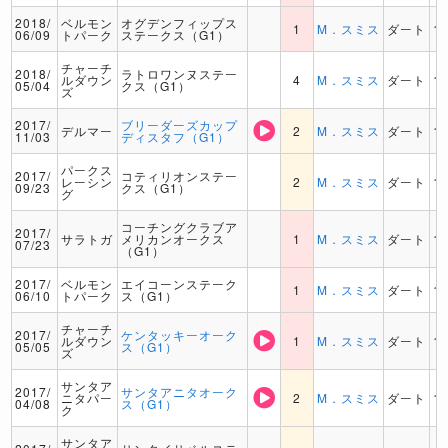
2018/
ベルモン
オグデンフィップス
1
M．スミス
ダート
1
06/09
トパーク
ステークス（G1）
チャーチ
2018/
ラトロワンヌステー
ルダウン
4
M．スミス
ダート
1
05/04
クス（G1）
ズ
2017/
ブリーダーズカップ
デルマー
2
M．スミス
ダート
1
11/03
ディスタフ（G1）
パークス
2017/
コティリオンステー
レーシン
2
M．スミス
ダート
1
09/23
クス（G1）
グ
コーチングクラブア
2017/
サラトガ
メリカンオークス
1
M．スミス
ダート
1
07/23
（G1）
2017/
ベルモン
エイコーンステーク
1
M．スミス
ダート
1
06/10
トパーク
ス（G1）
チャーチ
2017/
ケンタッキーオーク
ルダウン
1
M．スミス
ダート
1
05/05
ス（G1）
ズ
サンタア
2017/
サンタアニタオーク
ニタパー
2
M．スミス
ダート
1
04/08
ス（G1）
ク
サンタア