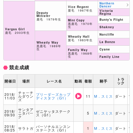
Northern
Dancer
Vice Regent
栗毛 1967年生
Victoria
Deputy
Regina
Minister
鹿毛 1979年生
Bunty's Flight
Mint Copy
黒鹿毛 1970年
生
Shakney
Vargas Girl
鹿毛 2003年生
Norcliffe
Wheatly Hall
栗毛 1983年生
La Bonzo
Wheatly Way
黒鹿毛 1989年
生
Cyane
Family Way
黒鹿毛 1968年
生
Family Line
競走成績
トラ
開催日
場所
レース名
動画
着順
騎手
ック
チャーチ
2018/
ブリーダーズカップ
ルダウン
11
M．スミス
ダート
1
11/03
ディスタフ（G1）
ズ
サンタア
2018/
ゼニヤッタステーク
ニタパー
5
M．スミス
ダート
1
09/30
ス（G1）
ク
2018/
パーソナルエンスン
サラトガ
1
M．スミス
ダート
1
08/25
ステークス（G1）