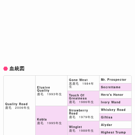
血統図
Mr. Prospector
Gone West
黒鹿毛 1984年
生
Secrettame
Elusive
Quality
鹿毛 1993年生
Hero's Honor
Touch Of
Greatness
鹿毛 1986年生
Ivory Wand
Quality Road
鹿毛 2006年生
Whiskey Road
Strawberry
Road
鹿毛 1979年生
Giftisa
Kobla
鹿毛 1995年生
Alydar
Winglet
鹿毛 1988年生
Highest Trump