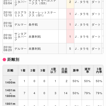
2017/
サンタイサベルステ
ニタパー
2
J．タラモ
ダート
1
03/04
ークス（G3）
ク
2016/
ロスアラ
スターレットステー
1
J．タラモ
ダート
1
12/10
ミトス
クス（G1）
2016/
デルマー
条件戦
1
J．タラモ
ダート
1
11/18
サンタア
2016/
ニタパー
未勝利戦
1
J．タラモ
ダート
1
09/30
ク
2016/
デルマー
未勝利戦
5
J．タラモ
ダート
1
08/20
距離別
4着
出走
連対
3着
距離
1着
2着
3着
勝率
以下
回数
率
内率
～
1
0
0
1
2
50%
50%
50%
1400m
1401m
～
7
4
0
3
14
50%
79%
79%
1800m
1801m