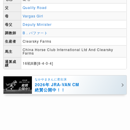
父
Quality Road
母
Vargas Girl
母父
Deputy Minister
調教師
B．バファート
生産者
Clearsky Farms
China Horse Club International Ltd And Clearsky
馬主
Farms
通算成
16戦8勝[8-4-0-4]
績
なかやまきんに君出演
2026年 JRA-VAN CM
絶賛公開中！！