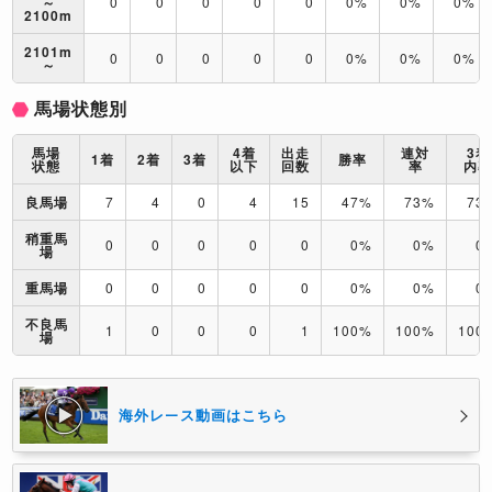
～
0
0
0
0
0
0%
0%
0%
2100m
2101m
0
0
0
0
0
0%
0%
0%
～
馬場状態別
馬場
4着
出走
連対
3着
1着
2着
3着
勝率
状態
以下
回数
率
内
良馬場
7
4
0
4
15
47%
73%
73
稍重馬
0
0
0
0
0
0%
0%
0
場
重馬場
0
0
0
0
0
0%
0%
0
不良馬
1
0
0
0
1
100%
100%
100
場
海外レース動画はこちら