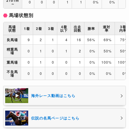
2101m
0
0
0
1
1
0%
0%
0
～
馬場状態別
馬場
4着
出走
連対
3着
1着
2着
3着
勝率
状態
以下
回数
率
内率
良馬場
9
2
1
4
16
56%
69%
75%
稍重馬
0
1
0
1
2
0%
50%
50%
場
重馬場
0
1
0
0
1
0%
100%
100%
不良馬
0
0
0
0
0
0%
0%
0%
場
海外レース動画はこちら
伝説の名馬ページはこちら