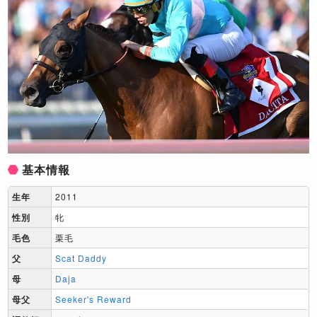
基本情報
生年
2011
性別
牝
毛色
栗毛
父
Scat Daddy
母
Daja
母父
Seeker's Reward