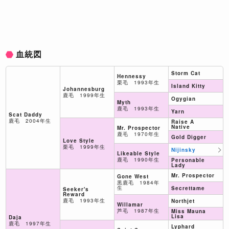
血統図
Storm Cat
Hennessy
栗毛 1993年生
Island Kitty
Johannesburg
鹿毛 1999年生
Ogygian
Myth
鹿毛 1993年生
Yarn
Scat Daddy
鹿毛 2004年生
Raise A
Native
Mr. Prospector
鹿毛 1970年生
Gold Digger
Love Style
栗毛 1999年生
Nijinsky
Likeable Style
鹿毛 1990年生
Personable
Lady
Mr. Prospector
Gone West
黒鹿毛 1984年
生
Secrettame
Seeker's
Reward
鹿毛 1993年生
Northjet
Willamar
芦毛 1987年生
Miss Mauna
Lisa
Daja
鹿毛 1997年生
Lyphard