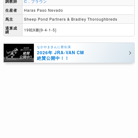
調教師
C．ブラウン
生産者
Haras Paso Nevado
馬主
Sheep Pond Partners & Bradley Thoroughbreds
通算成
19戦9勝[9-4-1-5]
績
なかやまきんに君出演
2026年 JRA-VAN CM
絶賛公開中！！