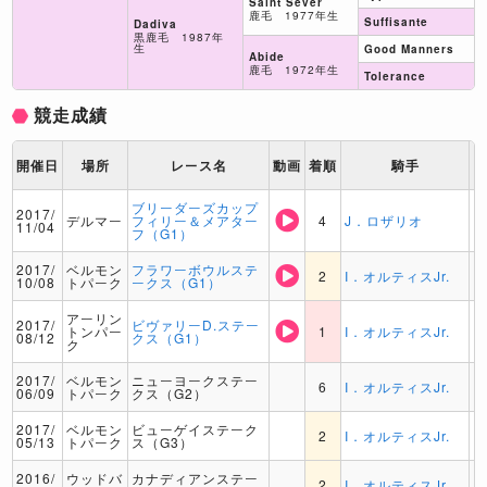
Saint Sever
鹿毛 1977年生
Suffisante
Dadiva
黒鹿毛 1987年
生
Good Manners
Abide
鹿毛 1972年生
Tolerance
競走成績
開催日
場所
レース名
動画
着順
騎手
ブリーダーズカップ
2017/
デルマー
フィリー＆メアター
4
J．ロザリオ
11/04
フ（G1）
2017/
ベルモン
フラワーボウルステ
2
I．オルティスJr.
10/08
トパーク
ークス（G1）
アーリン
2017/
ビヴァリーD.ステー
トンパー
1
I．オルティスJr.
08/12
クス（G1）
ク
2017/
ベルモン
ニューヨークステー
6
I．オルティスJr.
06/09
トパーク
クス（G2）
2017/
ベルモン
ビューゲイステーク
2
I．オルティスJr.
05/13
トパーク
ス（G3）
2016/
ウッドバ
カナディアンステー
2
I．オルティスJr.