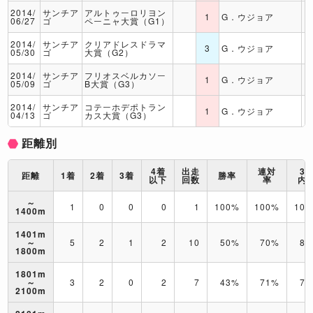
2014/
サンチア
アルトゥーロリヨン
1
G．ウジョア
06/27
ゴ
ペーニャ大賞（G1）
2014/
サンチア
クリアドレスドラマ
3
G．ウジョア
05/30
ゴ
大賞（G2）
2014/
サンチア
フリオスベルカソー
1
G．ウジョア
05/09
ゴ
B大賞（G3）
2014/
サンチア
コテーホデポトラン
1
G．ウジョア
04/13
ゴ
カス大賞（G3）
距離別
4着
出走
連対
3
距離
1着
2着
3着
勝率
以下
回数
率
内
～
1
0
0
0
1
100%
100%
10
1400m
1401m
～
5
2
1
2
10
50%
70%
80
1800m
1801m
～
3
2
0
2
7
43%
71%
71
2100m