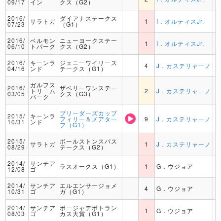
09/17
イン
クス（G2）
2016/
ダイアナステークス
サラトガ
1
I．オルティスJr.
07/23
（G1）
2016/
ベルモン
ニューヨークステー
1
I．オルティスJr.
06/10
トパーク
クス（G2）
2016/
キーンラ
ジェニーワイリース
4
J．カステリャーノ
04/16
ンド
テークス（G1）
ガルフス
2016/
ザベリーワンステー
トリーム
2
J．カステリャーノ
03/05
クス（G3）
パーク
ブリーダーズカップ
2015/
キーンラ
フィリー＆メアター
9
J．カステリャーノ
10/31
ンド
フ（G1）
2015/
ボールストンスパス
サラトガ
1
J．カステリャーノ
08/29
テークス（G2）
2014/
サンチア
ラスオークス（G1）
1
G．ウジョア
12/08
ゴ
2014/
サンチア
エルエンサージョメ
4
G．ウジョア
10/31
ゴ
ガ（G1）
2014/
サンチア
ポージャデポトラン
1
G．ウジョア
08/03
ゴ
カス大賞（G1）