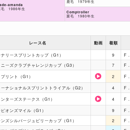
鹿毛 1979年生
ade-amanda
栗毛 1986年生
Comptroller
栗毛 1980年生
レース名
動画
着順
テナリースプリントカップ（G1）
9
F
イニーズクラブチャレンジカップ（G3）
7
F
スプリント（G1）
2
F
ターナショナルスプリントトライアル（G2）
4
F
リンターズステークス（G1）
4
F
ンピオンズマイル（G1）
9
F
ーンズシルバージュビリーカップ（G1）
2
F