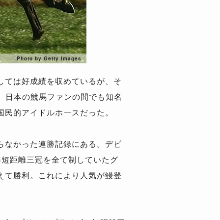
Photo by Getty Images
しては好成績を収めているが、そ
う。日本の競馬ファンの間でも知名
国民的アイドルホースだった。
らなかった連勝記録にある。デビ
港短距離三冠を全て制していたグ
えて勝利。これにより人気が鰻登