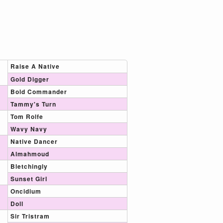
Raise A Native
Gold Digger
Bold Commander
Tammy's Turn
Tom Rolfe
Wavy Navy
Native Dancer
Almahmoud
Bletchingly
Sunset Girl
Oncidium
Doll
Sir Tristram