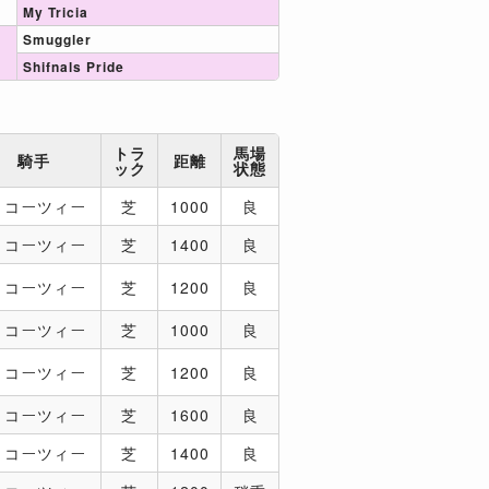
My Tricia
Smuggler
Shifnals Pride
トラ
馬場
騎手
距離
ック
状態
．コーツィー
芝
1000
良
．コーツィー
芝
1400
良
．コーツィー
芝
1200
良
．コーツィー
芝
1000
良
．コーツィー
芝
1200
良
．コーツィー
芝
1600
良
．コーツィー
芝
1400
良