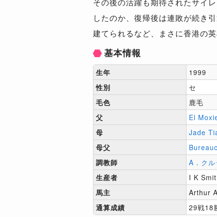
その後の活躍も期待されたサイレ
したのか、復帰後は連敗が続き引
建てられるなど、まさに香港の英
基本情報
生年
1999
性別
セ
毛色
鹿毛
父
El Moxi
母
Jade Ti
母父
Bureauc
調教師
A．クル
生産者
I K Smi
馬主
Arthur A
通算成績
29戦18勝