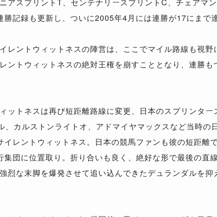
ニアスプリントT、センテナリースプリントC、チェアマ
勝記録も更新し、ついに2005年4月には連勝が17にまで
イレントウィットネスの陣営は、ここでマイル路線も視野
レントウィットネスの絶対王権を崩すこととなり、連勝も
ィットネスは再び短距離路線に変更、日本のスプリンター
ル、カルストンライトオ、アドマイヤマックスなど当時の
サイレントウィットネス。日本の競馬ファンも彼の短距離
行集団に位置取り。折り合いも良く、絶好な形で最後の直
強烈な末脚を爆発させて追い込んできたデュランダルを抑