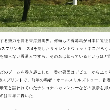
する勢力を誇る香港競馬界。何頭もの香港馬が日本に遠征
年のスプリンターズSを制したサイレントウィットネスだろ
を知らない香港人ですら、その名は知っているというほど
どのブームを巻き起こした一番の要因はデビューから止ま
港スプリントで、前年の覇者・オールスリルズトゥー、香
最速と謳われていたナショナルカレンシーなどの強豪を抑
名は世界に轟いた。