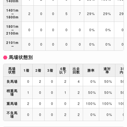
1400m
1401m
～
2
0
0
5
7
29%
29%
29
1800m
1801m
～
0
0
0
0
0
0%
0%
0
2100m
2101m
0
0
0
0
0
0%
0%
0
～
馬場状態別
馬場
4着
出走
連対
3着
1着
2着
3着
勝率
状態
以下
回数
率
内
良馬場
0
2
0
2
4
0%
50%
50
稍重馬
1
0
0
1
2
50%
50%
50
場
重馬場
2
0
0
0
2
100%
100%
100
不良馬
0
0
0
2
2
0%
0%
0
場