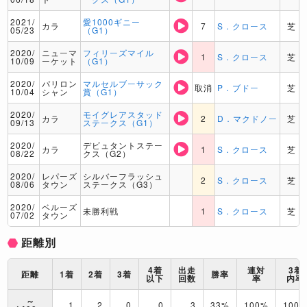
2021/
愛1000ギニー
カラ
7
S．クロース
芝
05/23
（G1）
2020/
ニューマ
フィリーズマイル
1
S．クロース
芝
10/09
ーケット
（G1）
2020/
パリロン
マルセルブーサック
取消
P．ブドー
芝
10/04
シャン
賞（G1）
2020/
モイグレアスタッド
カラ
2
D．マクドノー
芝
09/13
ステークス（G1）
2020/
デビュタントステー
カラ
1
S．クロース
芝
08/22
クス（G2）
2020/
レパーズ
シルバーフラッシュ
2
S．クロース
芝
08/06
タウン
ステークス（G3）
2020/
ベルーズ
未勝利戦
1
S．クロース
芝
07/02
タウン
距離別
4着
出走
連対
3着
距離
1着
2着
3着
勝率
以下
回数
率
内率
～
1
2
0
0
3
33%
100%
100