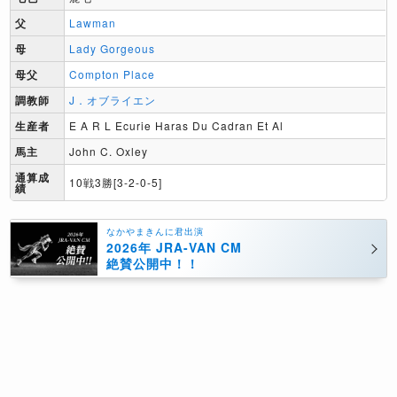
父
Lawman
母
Lady Gorgeous
母父
Compton Place
調教師
J．オブライエン
生産者
E A R L Ecurie Haras Du Cadran Et Al
馬主
John C. Oxley
通算成
10戦3勝[3-2-0-5]
績
なかやまきんに君出演
2026年 JRA-VAN CM
絶賛公開中！！