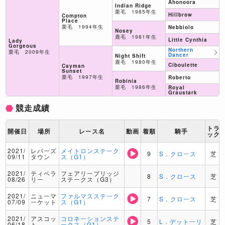
Ahonoora
Indian Ridge
栗毛 1985年生
Hillbrow
Compton
Place
栗毛 1994年生
Nebbiolo
Nosey
鹿毛 1981年生
Little Cynthia
Lady
Gorgeous
Northern
栗毛 2009年生
Dancer
Night Shift
鹿毛 1980年生
Ciboulette
Cayman
Sunset
栗毛 1997年生
Roberto
Robinia
栗毛 1986年生
Royal
Graustark
競走成績
トラ
開催日
場所
レース名
動画
着順
騎手
ック
2021/
レパーズ
メイトロンステーク
9
S．クロース
芝
09/11
タウン
ス（G1）
2021/
ティペラ
フェアリーブリッジ
8
S．クロース
芝
08/26
リー
ステークス（G3）
2021/
ニューマ
ファルマスステーク
7
S．クロース
芝
07/09
ーケット
ス（G1）
2021/
アスコッ
コロネーションステ
5
L．デットーリ
芝
06/18
ト
ークス（G1）