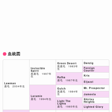
血統図
Danzig
Green Desert
黒鹿毛 1983年
Foreign
Invincible
生
Courier
Spirit
黒鹿毛 1997年
Kris
生
Rafha
鹿毛 1987年生
Eljazzi
Lawman
鹿毛 2004年生
Mr. Prospector
Gulch
黒鹿毛 1984年
生
Jameela
Laramie
鹿毛 1994年生
Shirley
Light The
Heights
Lights
鹿毛 1985年生
Lighted Glory