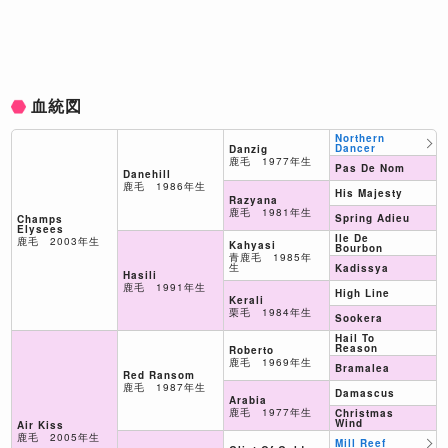
血統図
Northern
Dancer
Danzig
鹿毛 1977年生
Pas De Nom
Danehill
鹿毛 1986年生
His Majesty
Razyana
鹿毛 1981年生
Spring Adieu
Champs
Elysees
Ile De
鹿毛 2003年生
Kahyasi
Bourbon
青鹿毛 1985年
生
Kadissya
Hasili
鹿毛 1991年生
High Line
Kerali
栗毛 1984年生
Sookera
Hail To
Reason
Roberto
鹿毛 1969年生
Bramalea
Red Ransom
鹿毛 1987年生
Damascus
Arabia
鹿毛 1977年生
Christmas
Wind
Air Kiss
鹿毛 2005年生
Mill Reef