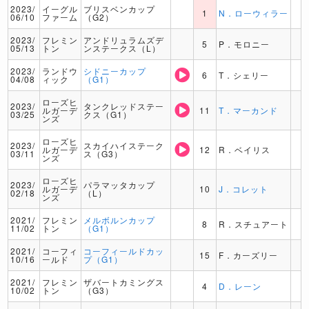
2023/
イーグル
ブリスベンカップ
1
N．ローウィラー
06/10
ファーム
（G2）
2023/
フレミン
アンドリュラムズデ
5
P．モロニー
05/13
トン
ンステークス（L）
2023/
ランドウ
シドニーカップ
6
T．シェリー
04/08
ィック
（G1）
ローズヒ
2023/
タンクレッドステー
ルガーデ
11
T．マーカンド
03/25
クス（G1）
ンズ
ローズヒ
2023/
スカイハイステーク
ルガーデ
12
R．ベイリス
03/11
ス（G3）
ンズ
ローズヒ
2023/
パラマッタカップ
ルガーデ
10
J．コレット
02/18
（L）
ンズ
2021/
フレミン
メルボルンカップ
8
R．スチュアート
11/02
トン
（G1）
2021/
コーフィ
コーフィールドカッ
15
F．カーズリー
10/16
ールド
プ（G1）
2021/
フレミン
ザバートカミングス
4
D．レーン
10/02
トン
（G3）