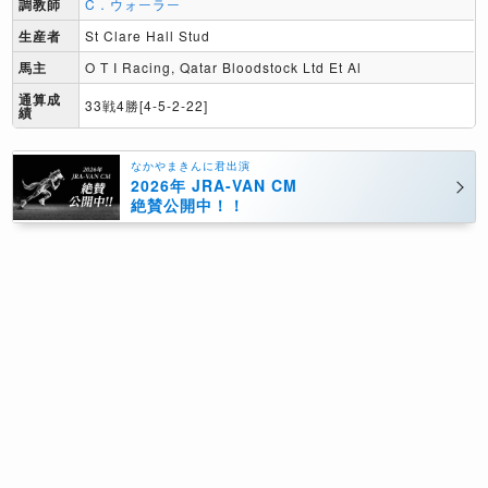
調教師
C．ウォーラー
生産者
St Clare Hall Stud
馬主
O T I Racing, Qatar Bloodstock Ltd Et Al
通算成
33戦4勝[4-5-2-22]
績
なかやまきんに君出演
2026年 JRA-VAN CM
絶賛公開中！！