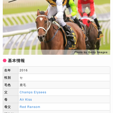
Photo by Getty Images
基本情報
生年
2016
性別
セ
毛色
鹿毛
父
Champs Elysees
母
Air Kiss
母父
Red Ransom