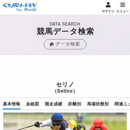
ログイン
メニュー
DATA SEARCH
競馬データ検索
データ検索
セリノ
（Selino）
基本情報
血統図
競走成績
距離別
馬場状態別
関連ニ