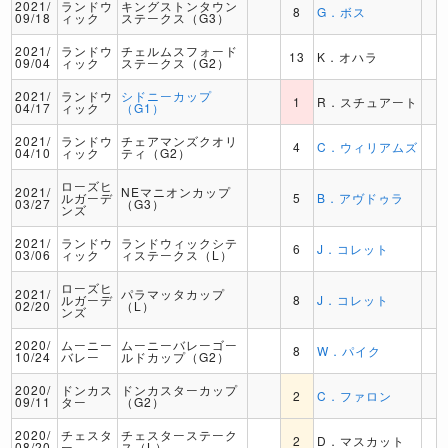
2021/
ランドウ
キングストンタウン
8
G．ボス
09/18
ィック
ステークス（G3）
2021/
ランドウ
チェルムスフォード
13
K．オハラ
09/04
ィック
ステークス（G2）
2021/
ランドウ
シドニーカップ
1
R．スチュアート
04/17
ィック
（G1）
2021/
ランドウ
チェアマンズクオリ
4
C．ウィリアムズ
04/10
ィック
ティ（G2）
ローズヒ
2021/
NEマニオンカップ
ルガーデ
5
B．アヴドゥラ
03/27
（G3）
ンズ
2021/
ランドウ
ランドウィックシテ
6
J．コレット
03/06
ィック
ィステークス（L）
ローズヒ
2021/
パラマッタカップ
ルガーデ
8
J．コレット
02/20
（L）
ンズ
2020/
ムーニー
ムーニーバレーゴー
8
W．パイク
10/24
バレー
ルドカップ（G2）
2020/
ドンカス
ドンカスターカップ
2
C．ファロン
09/11
ター
（G2）
2020/
チェスタ
チェスターステーク
2
D．マスカット
08/20
ー
ス（L）