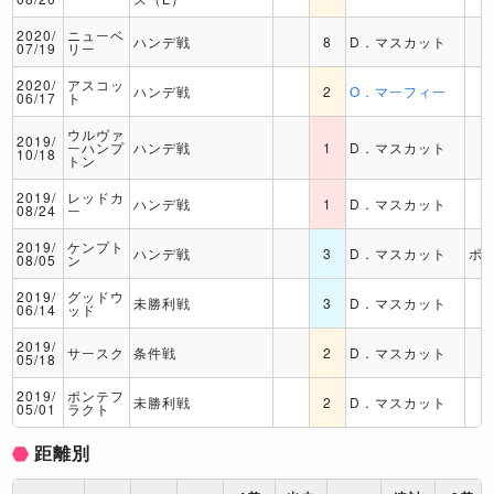
2020/
ニューベ
ハンデ戦
8
D．マスカット
07/19
リー
2020/
アスコッ
ハンデ戦
2
O．マーフィー
06/17
ト
ウルヴァ
2019/
ーハンプ
ハンデ戦
1
D．マスカット
10/18
トン
2019/
レッドカ
ハンデ戦
1
D．マスカット
08/24
ー
2019/
ケンプト
ハンデ戦
3
D．マスカット
ポ
08/05
ン
2019/
グッドウ
未勝利戦
3
D．マスカット
06/14
ッド
2019/
サースク
条件戦
2
D．マスカット
05/18
2019/
ポンテフ
未勝利戦
2
D．マスカット
05/01
ラクト
距離別