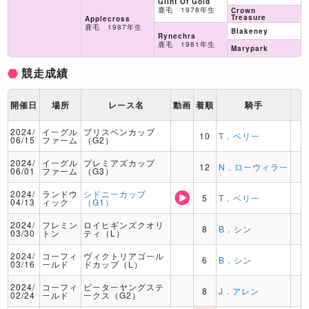
Glint Of Gold
鹿毛 1978年生
Crown
Treasure
Applecross
鹿毛 1987年生
Blakeney
Rynechra
鹿毛 1981年生
Marypark
競走成績
開催日
場所
レース名
動画
着順
騎手
2024/
イーグル
ブリスベンカップ
10
T．ベリー
06/15
ファーム
（G2）
2024/
イーグル
プレミアズカップ
12
N．ローウィラー
06/01
ファーム
（G3）
2024/
ランドウ
シドニーカップ
5
T．ベリー
04/13
ィック
（G1）
2024/
フレミン
ロイヒギンズクオリ
8
B．シン
03/30
トン
ティ（L）
2024/
コーフィ
ヴィクトリアゴール
6
B．シン
03/16
ールド
ドカップ（L）
2024/
コーフィ
ピーターヤングステ
8
J．アレン
02/24
ールド
ークス（G2）