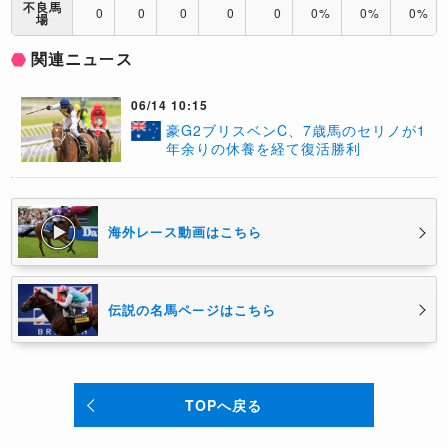
不良馬
0
0
0
0
0
0%
0%
0%
場
関連ニュース
06/14 10:15
豪G2ブリスベンC、7歳馬のセリノが1
年余りの休養を経て復活勝利
海外レース動画はこちら
伝説の名馬ページはこちら
TOPへ戻る