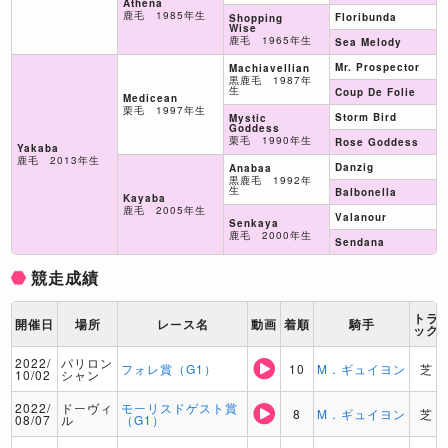
Athena
鹿毛 1985年生
Floribunda
Shopping
Wise
鹿毛 1965年生
Sea Melody
Mr. Prospector
Machiavellian
黒鹿毛 1987年
生
Coup De Folie
Medicean
栗毛 1997年生
Storm Bird
Mystic
Goddess
栗毛 1990年生
Rose Goddess
Yakaba
鹿毛 2013年生
Danzig
Anabaa
黒鹿毛 1992年
生
Balbonella
Kayaba
鹿毛 2005年生
Valanour
Senkaya
鹿毛 2000年生
Sendana
競走成績
トラ
開催日
場所
レース名
動画
着順
騎手
ック
2022/
パリロン
フォレ賞（G1）
10
M．ギュイヨン
芝
10/02
シャン
2022/
ドーヴィ
モーリスドゲスト賞
8
M．ギュイヨン
芝
08/07
ル
（G1）