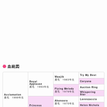
血統図
Try My Best
Waajib
鹿毛 1983年生
Coryana
Royal
Applause
鹿毛 1993年生
Auction Ring
Flying Melody
鹿毛 1979年生
Whispering
Star
Acclamation
鹿毛 1999年生
Lorenzaccio
Ahonoora
栗毛 1975年生
Helen Nichols
Princess