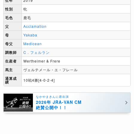
生年
2019
性別
牝
毛色
鹿毛
父
Acclamation
母
Yakaba
母父
Medicean
調教師
C．フェルラン
生産者
Wertheimer & Frere
馬主
ヴェルテメール・エ・フレール
通算成
10戦4勝[4-0-2-4]
績
なかやまきんに君出演
2026年 JRA-VAN CM
絶賛公開中！！