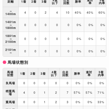
距離
1着
2着
3着
勝率
以下
回数
率
内率
～
4
0
2
4
10
40%
40%
60%
1400m
1401m
～
0
0
0
0
0
0%
0%
0%
1800m
1801m
～
0
0
0
0
0
0%
0%
0%
2100m
2101m
0
0
0
0
0
0%
0%
0%
～
馬場状態別
馬場
4着
出走
連対
3着
1着
2着
3着
勝率
状態
以下
回数
率
内率
良馬場
0
0
0
0
0
0%
0%
0%
稍重馬
4
0
1
2
7
57%
57%
71%
場
重馬場
0
0
1
2
3
0%
0%
33%