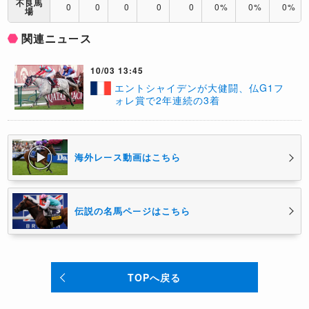
不良馬
0
0
0
0
0
0%
0%
0%
場
関連ニュース
10/03 13:45
​エントシャイデンが大健闘、仏G1フ
ォレ賞で2年連続の3着
海外レース動画はこちら
伝説の名馬ページはこちら
TOPへ戻る