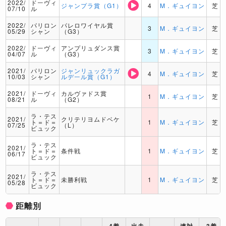
2022/
ドーヴィ
ジャンプラ賞（G1）
4
M．ギュイヨン
芝
07/10
ル
2022/
パリロン
パレロワイヤル賞
3
M．ギュイヨン
芝
05/29
シャン
（G3）
2022/
ドーヴィ
アンプリュダンス賞
3
M．ギュイヨン
芝
04/07
ル
（G3）
2021/
パリロン
ジャンリュックラガ
4
M．ギュイヨン
芝
10/03
シャン
ルデール賞（G1）
2021/
ドーヴィ
カルヴァドス賞
1
M．ギュイヨン
芝
08/21
ル
（G2）
ラ・テス
2021/
クリテリヨムドベケ
ト＝ド＝
1
M．ギュイヨン
芝
07/25
（L）
ビュック
ラ・テス
2021/
ト＝ド＝
条件戦
1
M．ギュイヨン
芝
06/17
ビュック
ラ・テス
2021/
ト＝ド＝
未勝利戦
1
M．ギュイヨン
芝
05/28
ビュック
距離別
4着
出走
連対
3着