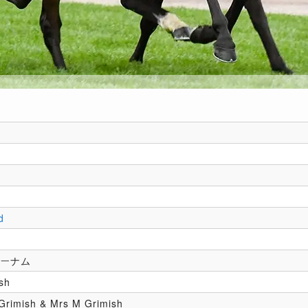
d
ューナム
sh
Grimish & Mrs M Grimish