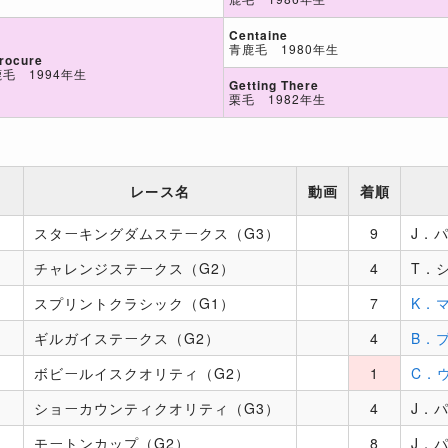
Centaine
青鹿毛 1980年生
rocure
鹿毛 1994年生
Getting There
栗毛 1982年生
レース名
動画
着順
スターキングダムステークス（G3）
9
J．
チャレンジステークス（G2）
4
T．
スプリントクラシック（G1）
7
K．
ギルガイステークス（G2）
4
B．
ボビールイスクオリティ（G2）
1
C．
ショーカウンティクオリティ（G3）
4
J．
モートンカップ（G2）
8
J．