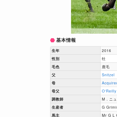
基本情報
生年
2016
性別
牡
毛色
鹿毛
父
Snitzel
母
Acquire
母父
O'Reilly
調教師
M．ニ
生産者
G Grimi
馬主
Mr G L 