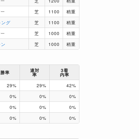
パー
芝
1200
稍重
パー
芝
1100
稍重
キング
芝
1100
稍重
パー
芝
1000
稍重
シン
芝
1000
稍重
連対
3着
勝率
率
内率
29%
29%
42%
0%
0%
0%
0%
0%
0%
0%
0%
0%