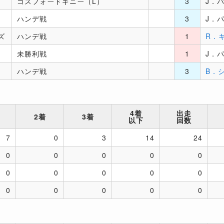
ゴスフォードギニー（L）
3
J．
ハンデ戦
3
J．
ズ
ハンデ戦
1
R．
未勝利戦
1
J．
ハンデ戦
3
B．
4着
出走
2着
3着
以下
回数
7
0
3
14
24
0
0
0
0
0
0
0
0
0
0
0
0
0
0
0