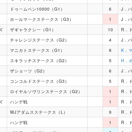
ドゥームベン10000（G1）
6
J．
ホールマークステークス（G3）
1
J．
ズ
ザギャラクシー（G1）
10
R．
チャレンジステークス（G2）
4
J．
マニカトステークス（G1）
8
K．
スキラッチステークス（G2）
5
H．
ザショーツ（G2）
6
J．
コンコルドステークス（G3）
5
R．
ロイヤルソヴリンステークス（G2）
1
R．
ズ
ハンデ戦
1
R．
WJアダムスステークス（L）
9
R．
ハンデ戦
1
R．