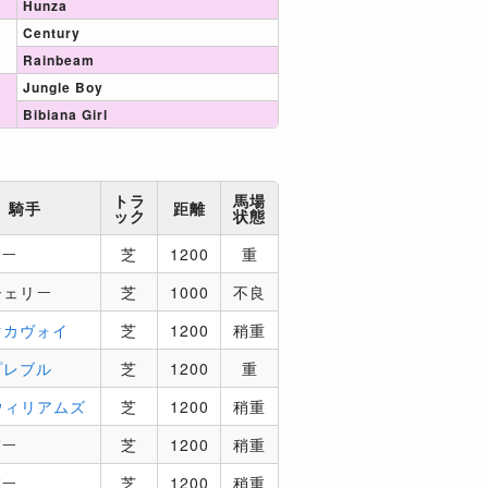
Hunza
Century
Rainbeam
Jungle Boy
Bibiana Girl
トラ
馬場
騎手
距離
ック
状態
パー
芝
1200
重
シェリー
芝
1000
不良
マカヴォイ
芝
1200
稍重
プレブル
芝
1200
重
ウィリアムズ
芝
1200
稍重
パー
芝
1200
稍重
パー
芝
1200
稍重