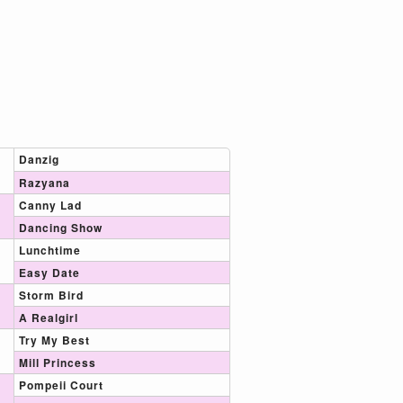
Danzig
Razyana
Canny Lad
Dancing Show
Lunchtime
Easy Date
Storm Bird
A Realgirl
Try My Best
Mill Princess
Pompeii Court