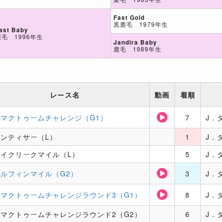
Fast Gold
黒鹿毛 1979年生
ast Baby
鹿毛 1996年生
Jandira Baby
鹿毛 1989年生
レース名
動画
着順
マクトゥームチャレンジ（G1）
7
J．
ンティサー（L）
1
J．
バイクリークマイル（L）
5
J．
ルフィンマイル（G2）
3
J．
マクトゥームチャレンジラウンド3（G1）
8
J．
マクトゥームチャレンジラウンド2（G2）
6
J．