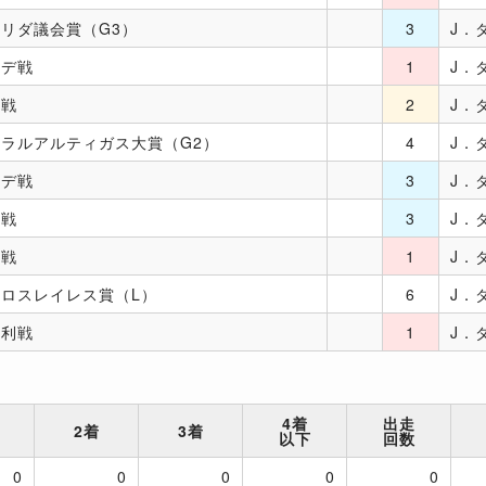
リダ議会賞（G3）
3
J．
ンデ戦
1
J．
件戦
2
J．
ラルアルティガス大賞（G2）
4
J．
ンデ戦
3
J．
件戦
3
J．
件戦
1
J．
ロスレイレス賞（L）
6
J．
勝利戦
1
J．
4着
出走
2着
3着
以下
回数
0
0
0
0
0