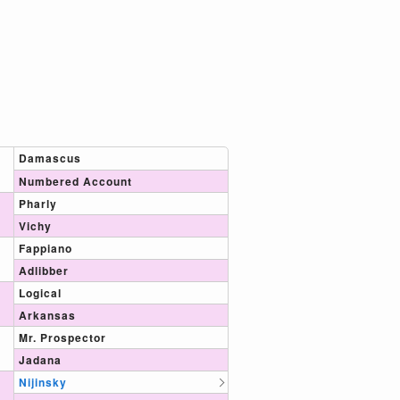
Damascus
Numbered Account
Pharly
Vichy
Fappiano
Adlibber
Logical
Arkansas
Mr. Prospector
Jadana
Nijinsky