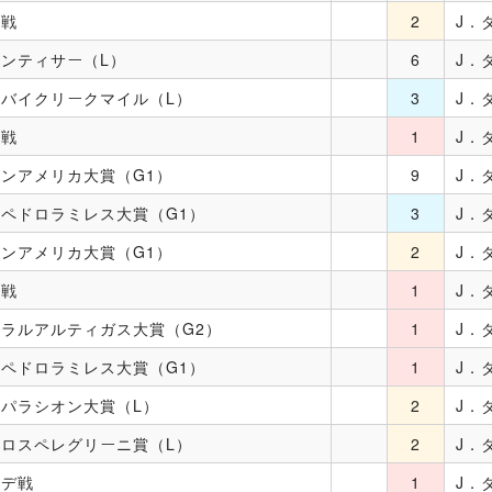
件戦
2
J．
ンティサー（L）
6
J．
ドバイクリークマイル（L）
3
J．
件戦
1
J．
ンアメリカ大賞（G1）
9
J．
ペドロラミレス大賞（G1）
3
J．
ンアメリカ大賞（G1）
2
J．
件戦
1
J．
ラルアルティガス大賞（G2）
1
J．
ペドロラミレス大賞（G1）
1
J．
パラシオン大賞（L）
2
J．
ルロスペレグリーニ賞（L）
2
J．
ンデ戦
1
J．