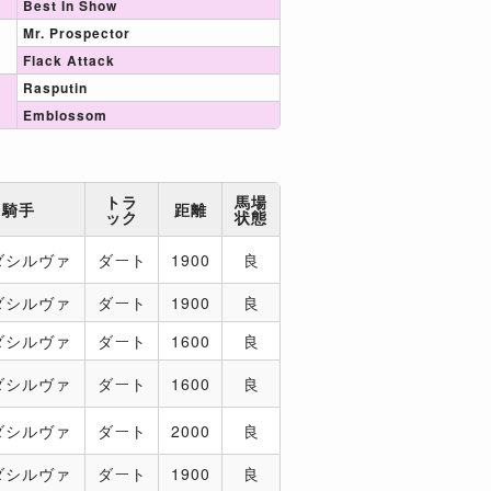
Best In Show
Mr. Prospector
Flack Attack
Rasputin
Emblossom
トラ
馬場
騎手
距離
ック
状態
ダシルヴァ
ダート
1900
良
ダシルヴァ
ダート
1900
良
ダシルヴァ
ダート
1600
良
ダシルヴァ
ダート
1600
良
ダシルヴァ
ダート
2000
良
ダシルヴァ
ダート
1900
良