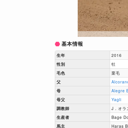
基本情報
生年
2016
性別
牡
毛色
栗毛
父
Alcoran
母
Alegre 
母父
Yagli
調教師
J．オラ
生産者
Bage Do
馬主
Haras B