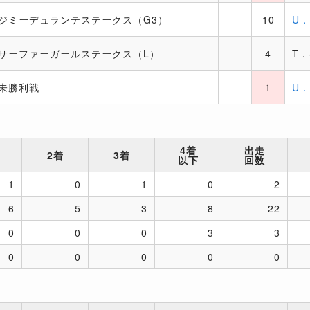
ジミーデュランテステークス（G3）
10
U
サーファーガールステークス（L）
4
T
未勝利戦
1
U
4着
出走
2着
3着
以下
回数
1
0
1
0
2
6
5
3
8
22
0
0
0
3
3
0
0
0
0
0