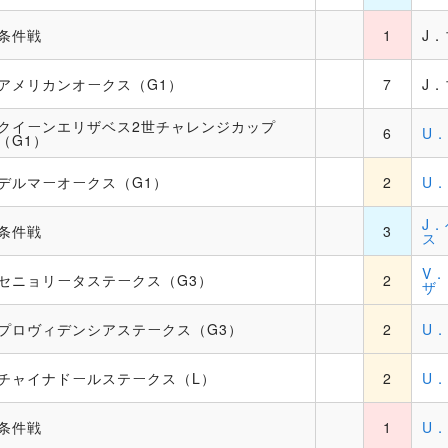
条件戦
1
J
アメリカンオークス（G1）
7
J
クイーンエリザベス2世チャレンジカップ
6
U
（G1）
デルマーオークス（G1）
2
U
J
条件戦
3
ス
V
セニョリータステークス（G3）
2
ザ
プロヴィデンシアステークス（G3）
2
U
チャイナドールステークス（L）
2
U
条件戦
1
U