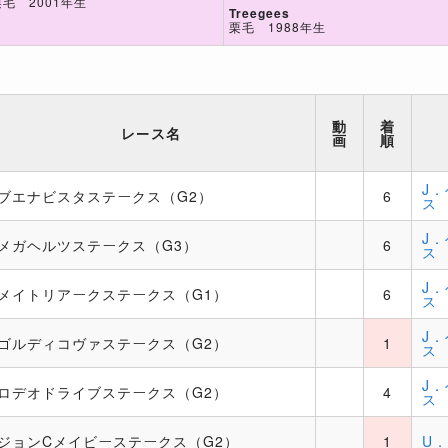
栗毛 2001年生
Treegees
栗毛 1988年生
動
着
レース名
画
順
J
ブエナビスタステークス（G2）
6
ス
J
メガヘルツステークス（G3）
6
ス
J
メイトリアークステークス（G1）
6
ス
J
ゴルディコヴァステークス（G2）
1
ス
J
ロデオドライブステークス（G2）
4
ス
ジョンCメイビーステークス（G2）
1
U