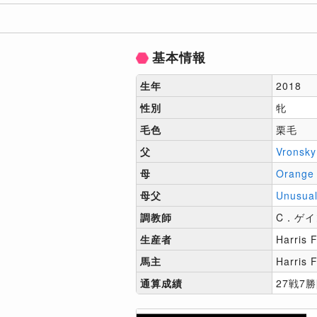
基本情報
生年
2018
性別
牝
毛色
栗毛
父
Vronsky
母
Orange
母父
Unusual
調教師
C．ゲイ
生産者
Harris 
馬主
Harris 
通算成績
27戦7勝[