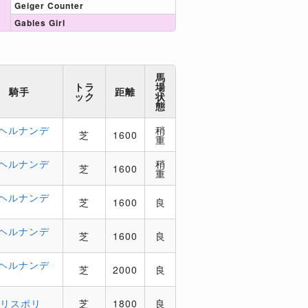
Geiger Counter
Gables Girl
馬
トラ
場
騎手
距離
ック
状
態
．ヘルナンデ
稍
芝
1600
重
．ヘルナンデ
稍
芝
1600
重
．ヘルナンデ
芝
1600
良
．ヘルナンデ
芝
1600
良
．ヘルナンデ
芝
2000
良
．リスポリ
芝
1800
良