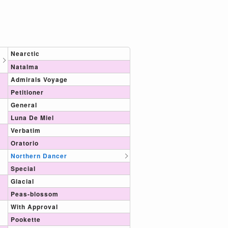
Nearctic
Natalma
Admirals Voyage
Petitioner
General
Luna De Miel
Verbatim
Oratorio
Northern Dancer
Special
Glacial
Peas-blossom
With Approval
Pookette