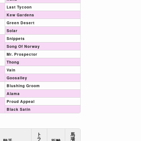
Last Tycoon
Kew Gardens
Green Desert
Solar
Snippets
Song Of Norway
Mr. Prospector
Thong
Vain
Goosalley
Blushing Groom
Alama
Proud Appeal
Black Satin
ト
馬
ラ
場
騎手
距離