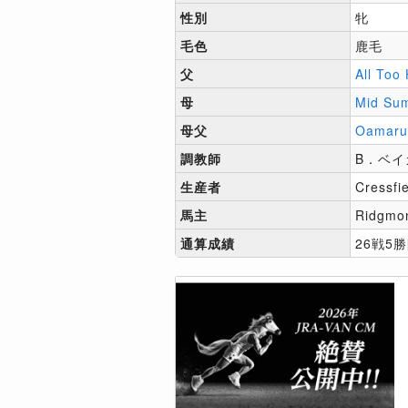
性別
牝
毛色
鹿毛
父
All Too
母
Mid Su
母父
Oamaru
調教師
B．ベイ
生産者
Cressfi
馬主
Ridgmon
通算成績
26戦5勝[