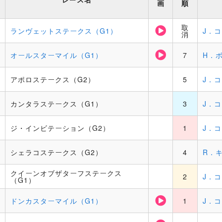
画
順
取
ランヴェットステークス（G1）
J．
消
オールスターマイル（G1）
7
H．
アポロステークス（G2）
5
J．
カンタラステークス（G1）
3
J．
ジ・インビテーション（G2）
1
J．
シェラコステークス（G2）
4
R．
クイーンオブザターフステークス
2
J．
（G1）
ドンカスターマイル（G1）
1
J．