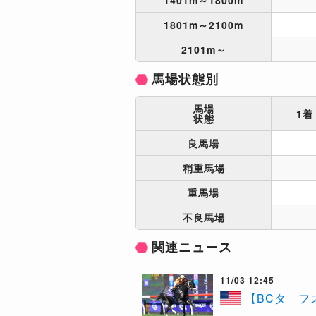
1801m～2100m
2101m～
馬場状態別
馬場
1着
状態
良馬場
稍重馬場
重馬場
不良馬場
関連ニュース
11/03 12:45
​【BCター