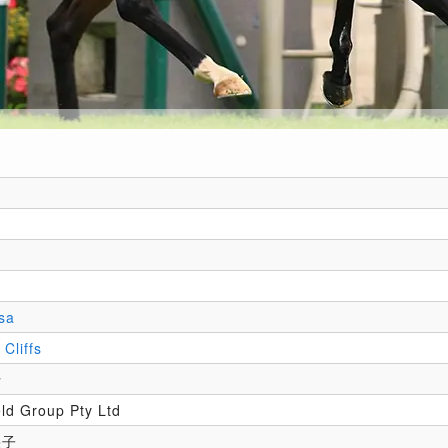
sa
Cliffs
士
eld Group Pty Ltd
果子