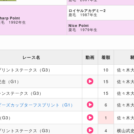
ロイヤルアカデミー2
鹿毛 1987年生
harp Point
栗毛 1992年生
Nice Point
栗毛 1979年生
レース名
動画
着順
プリントステークス（G3）
10
佐々木
記念（G1）
15
佐々木
ャンステークス（G3）
15
佐々木
ダーズカップターフスプリント（G1）
6
佐々木
（G3）
1
佐々木
プリントステークス（G3）
4
横山武