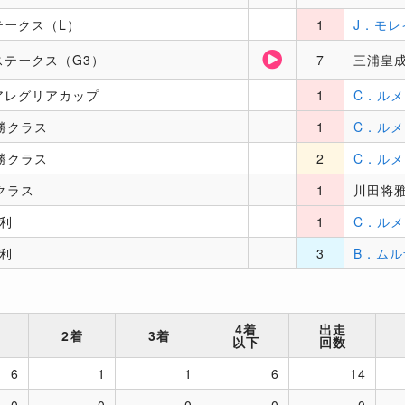
テークス（L）
1
J．モレ
ステークス（G3）
7
三浦皇
アレグリアカップ
1
C．ル
勝クラス
1
C．ル
勝クラス
2
C．ル
クラス
1
川田将
勝利
1
C．ル
勝利
3
B．ム
4着
出走
2着
3着
以下
回数
6
1
1
6
14
0
0
0
0
0