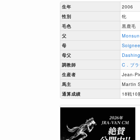
生年
2006
性別
牝
毛色
黒鹿毛
父
Monsun
母
Soigne
母父
Dashing
調教師
C．ブラ
生産者
Jean-Pi
馬主
Martin 
通算成績
18戦10勝