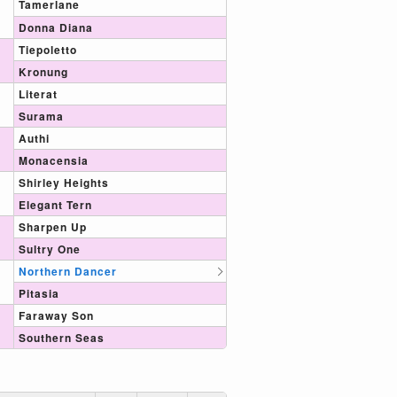
Tamerlane
Donna Diana
Tiepoletto
Kronung
Literat
Surama
Authi
Monacensia
Shirley Heights
Elegant Tern
Sharpen Up
Sultry One
Northern Dancer
Pitasia
Faraway Son
Southern Seas