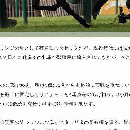
リングの母として有名なスタセリタだが、現役時代には仏
まで日本に数多くの牝馬が繁殖用に輸入されてきたが、そ
ちの1戦で終え、明け3歳の2月から本格的に実戦を重ねて
ルを鞍上に固定してリステッドを4馬身差の逃げ切り。2か
さらに後続を寄せつけずにG1制覇を果たす。
投資家のM.シュワルツ氏がスタセリタの所有権を購入。従