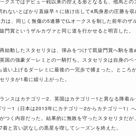
ークスではデビュー戦以来の控える形となるも、他馬との
切れないとばかり直線早々に抜け出して4馬身差の圧勝を収
能力は、同じく無傷の5連勝で仏オークスを制した前年のザル
旋門賞というザルカヴァと同じ道を行かせると明言した。
再始動したスタセリタは、弾みをつけて凱旋門賞へ駒を進
英国の強豪ダーレミとの一騎打ち。スタセリタは自身のペ
ら追い上げるダーレミに最後の一完歩で捕まった。ところが
セリタが1着に繰り上がった。
ランスはカテゴリー2、英国はカテゴリー1と異なる降着ル
ゴリー1（日本は2013年にカテゴリー2からカテゴリー1
がつく内容だった。結果的に無敗を守ったスタセリタだが
7着と言い訳なしの黒星を喫してシーズンを終えた。