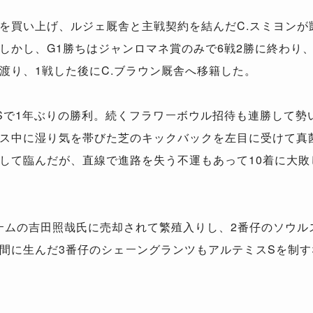
を買い上げ、ルジェ厩舎と主戦契約を結んだC.スミヨンが
しかし、G1勝ちはジャンロマネ賞のみで6戦2勝に終わり、
渡り、1戦した後にC.ブラウン厩舎へ移籍した。
.Sで1年ぶりの勝利。続くフラワーボウル招待も連勝して
ス中に湿り気を帯びた芝のキックバックを左目に受けて真
して臨んだが、直線で進路を失う不運もあって10着に大敗
ームの吉田照哉氏に売却されて繁殖入りし、2番仔のソウル
間に生んだ3番仔のシェーングランツもアルテミスSを制