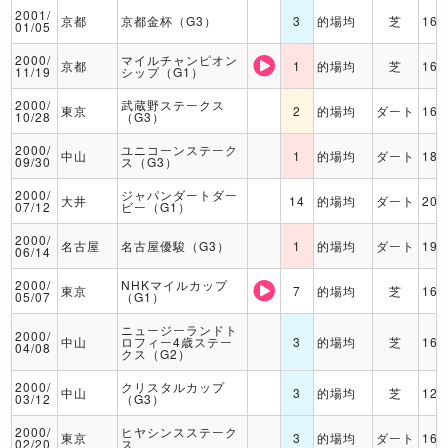
2001/
京都
京都金杯（G3）
3
的場均
芝
160
01/05
2000/
マイルチャンピオン
京都
1
的場均
芝
160
11/19
シップ（G1）
2000/
武蔵野ステークス
東京
2
的場均
ダート
160
10/28
（G3）
2000/
ユニコーンステーク
中山
1
的場均
ダート
180
09/30
ス（G3）
2000/
ジャパンダートダー
大井
14
的場均
ダート
200
07/12
ビー（G1）
2000/
名古屋
名古屋優駿（G3）
1
的場均
ダート
190
06/14
2000/
NHKマイルカップ
東京
7
的場均
芝
160
05/07
（G1）
ニュージーランドト
2000/
中山
ロフィー4歳ステー
3
的場均
芝
160
04/08
クス（G2）
2000/
クリスタルカップ
中山
3
的場均
芝
120
03/12
（G3）
2000/
ヒヤシンスステーク
東京
3
的場均
ダート
160
02/20
ス