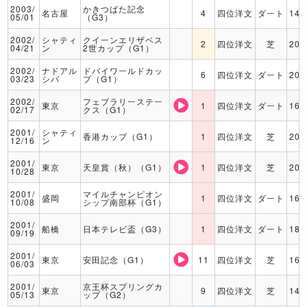
2003/
かきつばた記念
名古屋
4
四位洋文
ダート
140
05/01
（G3）
2002/
シャティ
クイーンエリザベス
2
四位洋文
芝
200
04/21
ン
2世カップ（G1）
2002/
ナドアル
ドバイワールドカッ
6
四位洋文
ダート
200
03/23
シバ
プ（G1）
2002/
フェブラリーステー
東京
1
四位洋文
ダート
160
02/17
クス（G1）
2001/
シャティ
香港カップ（G1）
1
四位洋文
芝
200
12/16
ン
2001/
東京
天皇賞（秋）（G1）
1
四位洋文
芝
200
10/28
2001/
マイルチャンピオン
盛岡
1
四位洋文
ダート
160
10/08
シップ南部杯（G1）
2001/
船橋
日本テレビ盃（G3）
1
四位洋文
ダート
180
09/19
2001/
東京
安田記念（G1）
11
四位洋文
芝
160
06/03
2001/
京王杯スプリングカ
東京
9
四位洋文
芝
140
05/13
ップ（G2）