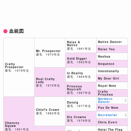
血統図
Native Dancer
Raise A
Native
栗毛 1961年生
Raise You
Mr. Prospector
鹿毛 1970年生
Nashua
Gold Digger
鹿毛 1962年生
Sequence
Crafty
Prospector
栗毛 1979年生
Intentionally
In Reality
鹿毛 1964年生
My Dear Girl
Real Crafty
Lady
栗毛 1975年生
Royal Note
Princess
Roycraft
Crafty
栗毛 1967年生
Princess
Northern
Dancer
Danzig
鹿毛 1977年生
Pas De Nom
Chief's Crown
鹿毛 1982年生
Secretariat
Six Crowns
栗毛 1976年生
Chris Evert
Chancey
Squaw
鹿毛 1991年生
Hoist The Flag