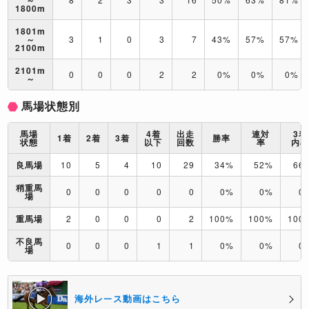
～
1800m
1801m
～
3
1
0
3
7
43%
57%
57%
2100m
2101m
0
0
0
2
2
0%
0%
0%
～
馬場状態別
馬場
4着
出走
連対
3着
1着
2着
3着
勝率
状態
以下
回数
率
内
良馬場
10
5
4
10
29
34%
52%
66
稍重馬
0
0
0
0
0
0%
0%
0
場
重馬場
2
0
0
0
2
100%
100%
100
不良馬
0
0
0
1
1
0%
0%
0
場
海外レース動画はこちら