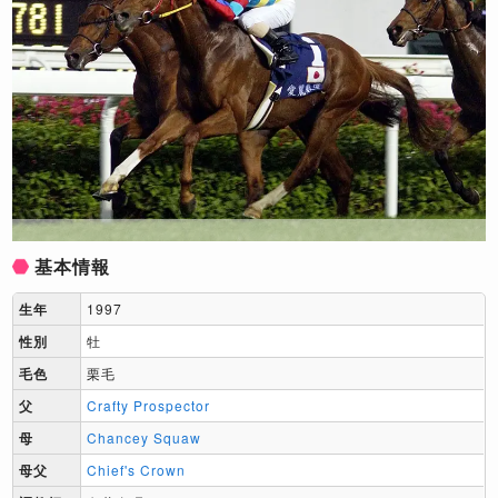
基本情報
生年
1997
性別
牡
毛色
栗毛
父
Crafty Prospector
母
Chancey Squaw
母父
Chief's Crown