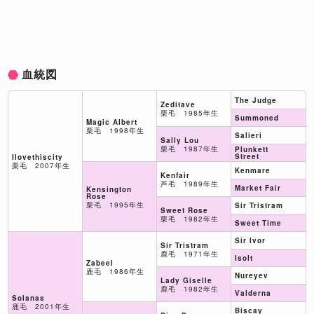
血統図
The Judge
Zeditave
栗毛 1985年生
Summoned
Magic Albert
栗毛 1998年生
Salieri
Sally Lou
栗毛 1987年生
Plunkett
Street
Ilovethiscity
栗毛 2007年生
Kenmare
Kenfair
芦毛 1989年生
Market Fair
Kensington
Rose
栗毛 1995年生
Sir Tristram
Sweet Rose
栗毛 1982年生
Sweet Time
Sir Ivor
Sir Tristram
鹿毛 1971年生
Isolt
Zabeel
鹿毛 1986年生
Nureyev
Lady Giselle
鹿毛 1982年生
Valderna
Solanas
鹿毛 2001年生
Biscay