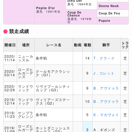
Dieu Dor
栗毛 1984年生
Donna Nook
Pepite D'or
鹿毛 1991年生
Coup De
Coup De Feu
Chance
黒鹿毛 1979年
Popsie
生
競走成績
トラ
開催日
場所
レース名
動画
着順
騎手
ック
2020/
ニューカ
条件戦
14
T．クラーク
芝
11/14
ッスル
ローズヒ
2020/
クールモアクラシッ
ルガーデ
9
J．コレット
芝
03/14
ク（G1）
ンズ
2020/
ランドウ
リヴァプールシティ
9
B．アヴドゥラ
芝
02/29
ィック
カップ（G3）
2019/
ランドウ
ヴィリアーズステー
10
B．アヴドゥラ
芝
12/14
ィック
クス（G2）
2019/
ケンブラ
条件戦
5
K．マカヴォイ
芝
11/23
グレンジ
ローズヒ
2019/
ホットダニッシュス
ルガーデ
3
A．ギボンズ
芝
11/09
テークス（G2）