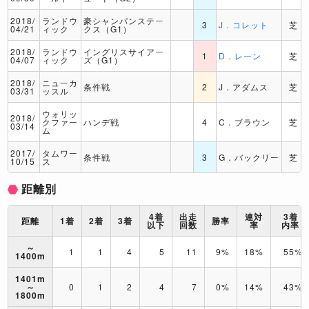
2018/
ランドウ
豪シャンパンステー
3
J．コレット
芝
04/21
ィック
クス（G1）
2018/
ランドウ
イングリスサイアー
1
D．レーン
芝
04/07
ィック
ズ（G1）
2018/
ニューカ
条件戦
2
J．アダムス
芝
03/31
ッスル
ウォリッ
2018/
クファー
ハンデ戦
4
C．ブラウン
芝
03/14
ム
2017/
タムワー
条件戦
3
G．バックリー
芝
10/15
ス
距離別
4着
出走
連対
3着
距離
1着
2着
3着
勝率
以下
回数
率
内率
～
1
1
4
5
11
9%
18%
55%
1400m
1401m
～
0
1
2
4
7
0%
14%
43%
1800m