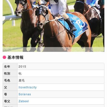
基本情報
生年
2015
性別
牝
毛色
鹿毛
父
Ilovethiscity
母
Solanas
母父
Zabeel