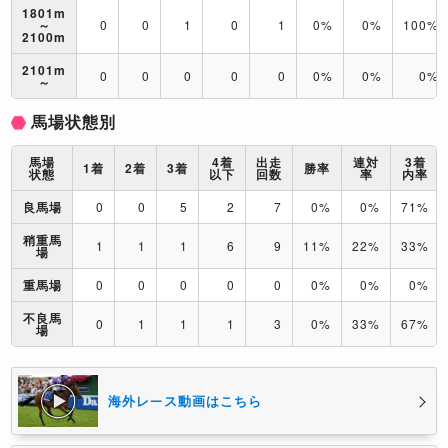
1801m
～
0
0
1
0
1
0%
0%
100%
2100m
2101m
0
0
0
0
0
0%
0%
0%
～
馬場状態別
馬場
4着
出走
連対
3着
1着
2着
3着
勝率
状態
以下
回数
率
内率
良馬場
0
0
5
2
7
0%
0%
71%
稍重馬
1
1
1
6
9
11%
22%
33%
場
重馬場
0
0
0
0
0
0%
0%
0%
不良馬
0
1
1
1
3
0%
33%
67%
場
海外レース動画はこちら