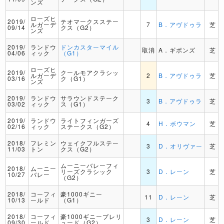
ンズ
ローズヒ
2019/
テオマークスステー
ルガーデ
7
B．アヴドゥラ
芝
09/14
クス（G2）
ンズ
2019/
ランドウ
ドンカスターマイル
取消
A．ギボンズ
芝
04/06
ィック
（G1）
ローズヒ
2019/
クールモアクラシッ
ルガーデ
2
B．アヴドゥラ
芝
03/16
ク（G1）
ンズ
2019/
ランドウ
サラウンドステーク
3
B．アヴドゥラ
芝
03/02
ィック
ス（G1）
2019/
ランドウ
ライトフィンガーズ
4
H．ボウマン
芝
02/16
ィック
ステークス（G2）
2018/
フレミン
ウェイクフルステー
3
D．オリヴァー
芝
11/03
トン
クス（G2）
ムーニーバレーフィ
2018/
ムーニー
リーズクラシック
3
D．レーン
芝
10/27
バレー
（G2）
2018/
コーフィ
豪1000ギニー
11
D．レーン
芝
10/13
ールド
（G1）
2018/
コーフィ
豪1000ギニープレリ
3
D．レーン
芝
09/30
ールド
ュード（G2）