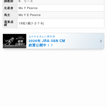
調教師
K．リース
生産者
Ms Y Pearce
馬主
Ms Y E Pearce
通算成
19戦1勝[1-2-7-9]
績
なかやまきんに君出演
2026年 JRA-VAN CM
絶賛公開中！！