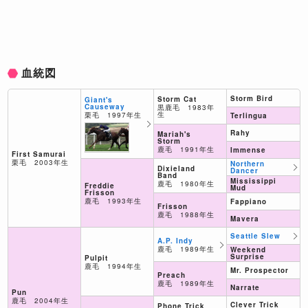
血統図
Storm Bird
Storm Cat
Giant's
Causeway
黒鹿毛 1983年
生
栗毛 1997年生
Terlingua
Rahy
Mariah's
Storm
鹿毛 1991年生
Immense
First Samurai
栗毛 2003年生
Northern
Dixieland
Dancer
Band
Mississippi
鹿毛 1980年生
Freddie
Mud
Frisson
鹿毛 1993年生
Fappiano
Frisson
鹿毛 1988年生
Mavera
Seattle Slew
A.P. Indy
鹿毛 1989年生
Weekend
Surprise
Pulpit
鹿毛 1994年生
Mr. Prospector
Preach
鹿毛 1989年生
Narrate
Pun
鹿毛 2004年生
Clever Trick
Phone Trick