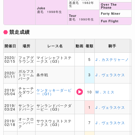
黒鹿毛 1982年
Over The
生
Phone
Joke
鹿毛 1998年生
Forty Niner
Tour
栗毛 1990年生
Fun Flight
競走成績
開催日
場所
レース名
動画
着順
騎手
2020/
フェアグ
マインシャフトステ
5
J．カステリャーノ
02/15
ラウンズ
ークス（G3）
ガルフス
2020/
トリーム
条件戦
3
J．ヴェラスケス
01/11
パーク
チャーチ
2019/
ケンタッキーダービ
ルダウン
10
M．スミス
05/04
ー（G1）
ズ
2019/
サンラン
サンランドパークダ
1
J．ヴェラスケス
03/24
ドパーク
ービー（G3）
オークロ
2019/
サウスウェストステ
ーンパー
7
J．ヴェラスケス
02/18
ークス（G3）
ク