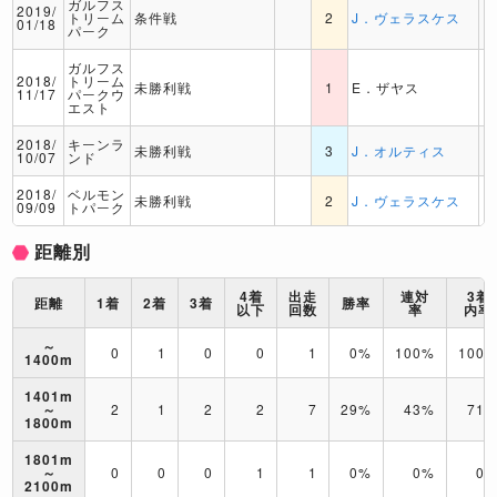
ガルフス
2019/
トリーム
条件戦
2
J．ヴェラスケス
01/18
パーク
ガルフス
2018/
トリーム
未勝利戦
1
E．ザヤス
11/17
パークウ
エスト
2018/
キーンラ
未勝利戦
3
J．オルティス
10/07
ンド
2018/
ベルモン
未勝利戦
2
J．ヴェラスケス
09/09
トパーク
距離別
4着
出走
連対
3着
距離
1着
2着
3着
勝率
以下
回数
率
内率
～
0
1
0
0
1
0%
100%
100
1400m
1401m
～
2
1
2
2
7
29%
43%
71
1800m
1801m
～
0
0
0
1
1
0%
0%
0
2100m