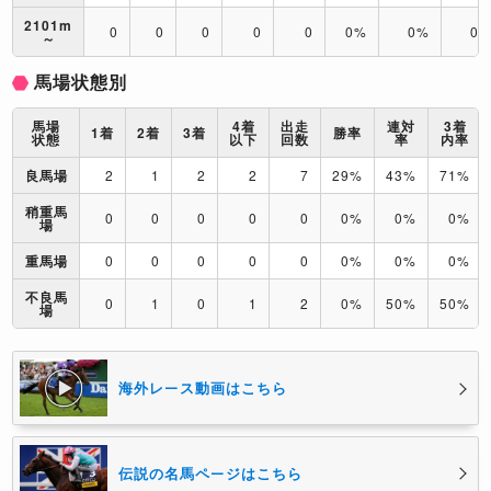
2101m
0
0
0
0
0
0%
0%
0
～
馬場状態別
馬場
4着
出走
連対
3着
1着
2着
3着
勝率
状態
以下
回数
率
内率
良馬場
2
1
2
2
7
29%
43%
71%
稍重馬
0
0
0
0
0
0%
0%
0%
場
重馬場
0
0
0
0
0
0%
0%
0%
不良馬
0
1
0
1
2
0%
50%
50%
場
海外レース動画はこちら
伝説の名馬ページはこちら