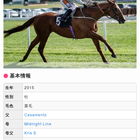
基本情報
生年
2015
性別
牡
毛色
栗毛
父
Casamento
母
Midnight Line
母父
Kris S.