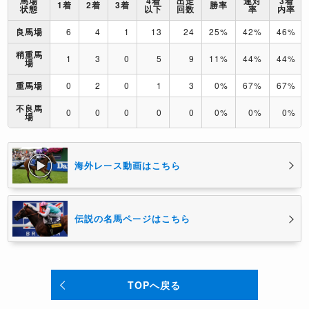
馬場
4着
出走
連対
3着
1着
2着
3着
勝率
状態
以下
回数
率
内率
良馬場
6
4
1
13
24
25%
42%
46%
稍重馬
1
3
0
5
9
11%
44%
44%
場
重馬場
0
2
0
1
3
0%
67%
67%
不良馬
0
0
0
0
0
0%
0%
0%
場
海外レース動画はこちら
伝説の名馬ページはこちら
TOPへ戻る