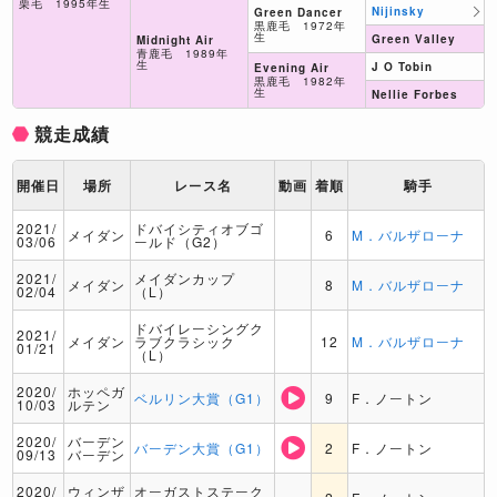
栗毛 1995年生
Nijinsky
Green Dancer
黒鹿毛 1972年
生
Green Valley
Midnight Air
青鹿毛 1989年
生
J O Tobin
Evening Air
黒鹿毛 1982年
生
Nellie Forbes
競走成績
開催日
場所
レース名
動画
着順
騎手
2021/
ドバイシティオブゴ
メイダン
6
M．バルザローナ
03/06
ールド（G2）
2021/
メイダンカップ
メイダン
8
M．バルザローナ
02/04
（L）
ドバイレーシングク
2021/
メイダン
ラブクラシック
12
M．バルザローナ
01/21
（L）
2020/
ホッペガ
ベルリン大賞（G1）
9
F．ノートン
10/03
ルテン
2020/
バーデン
バーデン大賞（G1）
2
F．ノートン
09/13
バーデン
2020/
ウィンザ
オーガストステーク