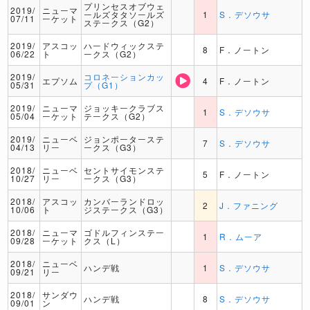
プリンセスオブウェ
2019/
ニューマ
ールズタタソールズ
1
S．デソウサ
07/11
ーケット
ステークス（G2）
2019/
アスコッ
ハードウィックステ
8
F．ノートン
06/22
ト
ークス（G2）
2019/
コロネーションカッ
エプソム
4
F．ノートン
05/31
プ（G1）
2019/
ニューマ
ジョッキークラブス
1
S．デソウサ
05/04
ーケット
テークス（G2）
2019/
ニューベ
ジョンポーターステ
7
S．デソウサ
04/13
リー
ークス（G3）
2018/
ニューベ
セントサイモンステ
5
F．ノートン
10/27
リー
ークス（G3）
2018/
アスコッ
カンバーランドロッ
2
J．ファニング
10/06
ト
ジステークス（G3）
2018/
ニューマ
ゴドルフィンステー
1
R．ムーア
09/28
ーケット
クス（L）
2018/
ニューベ
ハンデ戦
1
S．デソウサ
09/21
リー
2018/
サンダウ
ハンデ戦
8
S．デソウサ
09/01
ン