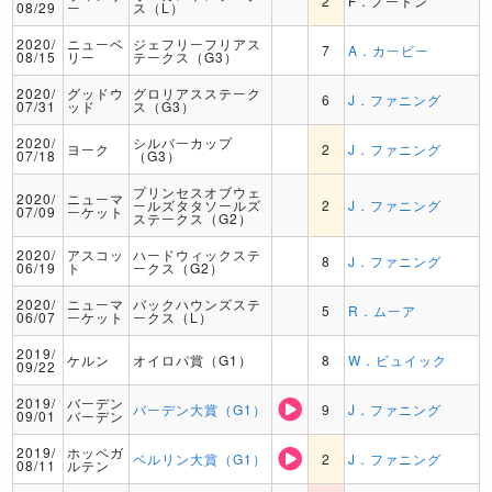
2
F．ノートン
08/29
ー
ス（L）
2020/
ニューベ
ジェフリーフリアス
7
A．カービー
08/15
リー
テークス（G3）
2020/
グッドウ
グロリアスステーク
6
J．ファニング
07/31
ッド
ス（G3）
2020/
シルバーカップ
ヨーク
2
J．ファニング
07/18
（G3）
プリンセスオブウェ
2020/
ニューマ
ールズタタソールズ
2
J．ファニング
07/09
ーケット
ステークス（G2）
2020/
アスコッ
ハードウィックステ
8
J．ファニング
06/19
ト
ークス（G2）
2020/
ニューマ
バックハウンズステ
5
R．ムーア
06/07
ーケット
ークス（L）
2019/
ケルン
オイロパ賞（G1）
8
W．ビュイック
09/22
2019/
バーデン
バーデン大賞（G1）
9
J．ファニング
09/01
バーデン
2019/
ホッペガ
ベルリン大賞（G1）
2
J．ファニング
08/11
ルテン