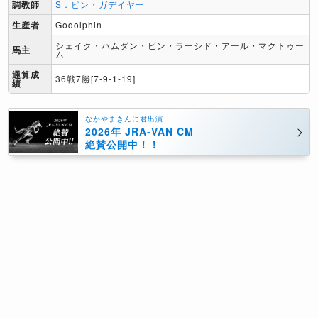
調教師
S．ビン・ガデイヤー
生産者
Godolphin
シェイク・ハムダン・ビン・ラーシド・アール・マクトゥー
馬主
ム
通算成
36戦7勝[7-9-1-19]
績
なかやまきんに君出演
2026年 JRA-VAN CM
絶賛公開中！！