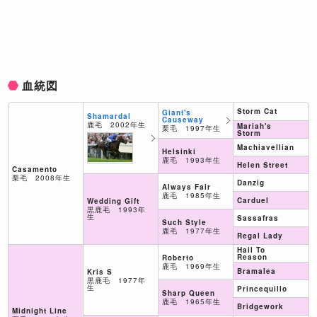
血統図
Storm Cat
Giant's
Shamardal
Causeway
鹿毛 2002年生
Mariah's
栗毛 1997年生
Storm
Machiavellian
Helsinki
鹿毛 1993年生
Helen Street
Casamento
栗毛 2008年生
Danzig
Always Fair
鹿毛 1985年生
Carduel
Wedding Gift
黒鹿毛 1993年
生
Sassafras
Such Style
鹿毛 1977年生
Regal Lady
Hail To
Reason
Roberto
鹿毛 1969年生
Bramalea
Kris S
黒鹿毛 1977年
生
Princequillo
Sharp Queen
鹿毛 1965年生
Bridgework
Midnight Line