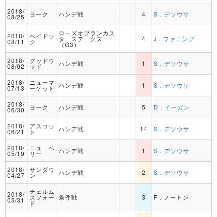
2018/
ヨーク
ハンデ戦
4
S．デソウサ
08/25
ローズオブランカス
2018/
ヘイドッ
ターステークス
4
J．ファニング
08/11
ク
（G3）
2018/
グッドウ
ハンデ戦
1
S．デソウサ
08/02
ッド
2018/
ニューマ
ハンデ戦
1
S．デソウサ
07/13
ーケット
2018/
ヨーク
ハンデ戦
5
D．イーガン
06/30
2018/
アスコッ
ハンデ戦
14
S．デソウサ
06/21
ト
2018/
ニューベ
ハンデ戦
1
S．デソウサ
05/19
リー
2018/
サンダウ
ハンデ戦
2
S．デソウサ
04/27
ン
チェルム
2018/
スフォー
条件戦
3
F．ノートン
03/31
ド