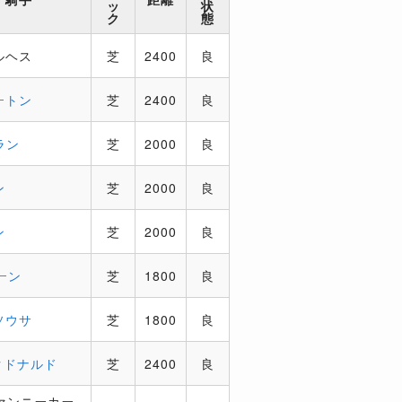
ッ
状
ク
態
ルヘス
芝
2400
良
ートン
芝
2400
良
ラン
芝
2000
良
ン
芝
2000
良
ン
芝
2000
良
ーン
芝
1800
良
ソウサ
芝
1800
良
クドナルド
芝
2400
良
ァンニーカー