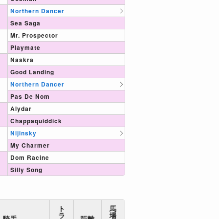
Northern Dancer
Sea Saga
Mr. Prospector
Playmate
Naskra
Good Landing
Northern Dancer
Pas De Nom
Alydar
Chappaquiddick
Nijinsky
My Charmer
Dom Racine
Silly Song
ト
馬
ラ
場
騎手
距離