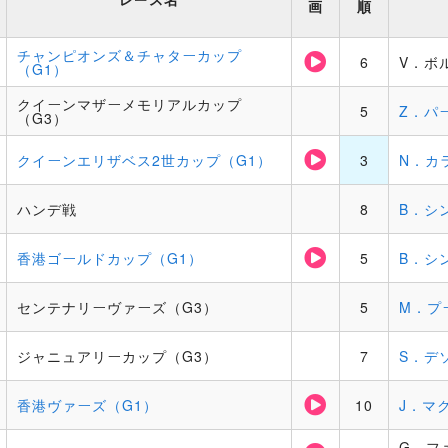
画
順
チャンピオンズ＆チャターカップ
6
V．ボ
（G1）
クイーンマザーメモリアルカップ
5
Z．パ
（G3）
クイーンエリザベス2世カップ（G1）
3
N．カ
ハンデ戦
8
B．シ
香港ゴールドカップ（G1）
5
B．シ
センテナリーヴァーズ（G3）
5
M．プ
ジャニュアリーカップ（G3）
7
S．デ
香港ヴァーズ（G1）
10
J．マ
G．フ