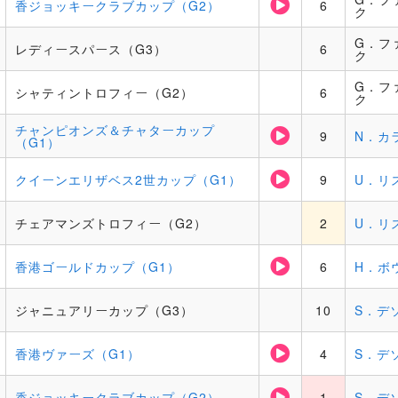
香ジョッキークラブカップ（G2）
6
ク
G．フ
レディースパース（G3）
6
ク
G．フ
シャティントロフィー（G2）
6
ク
チャンピオンズ＆チャターカップ
9
N．カ
（G1）
クイーンエリザベス2世カップ（G1）
9
U．リ
チェアマンズトロフィー（G2）
2
U．リ
香港ゴールドカップ（G1）
6
H．ボ
ジャニュアリーカップ（G3）
10
S．デ
香港ヴァーズ（G1）
4
S．デ
香ジョッキークラブカップ（G2）
1
S．デ