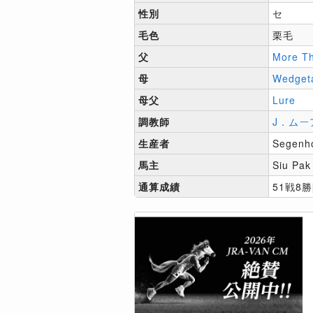
性別
セ
毛色
栗毛
父
More T
母
Wedgeta
母父
Lure
調教師
J．ムー
生産者
Segenho
馬主
Siu Pak
通算成績
51戦8勝[