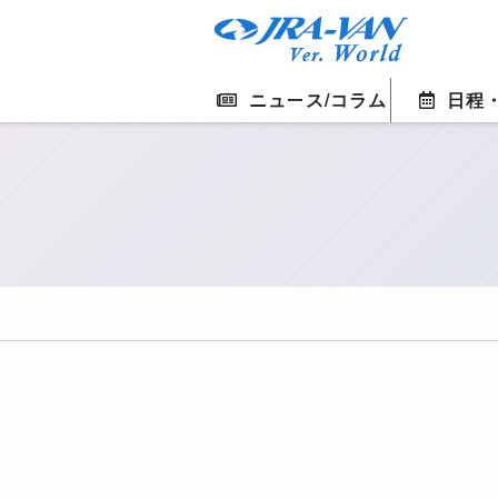
ニュース/コラム
日程