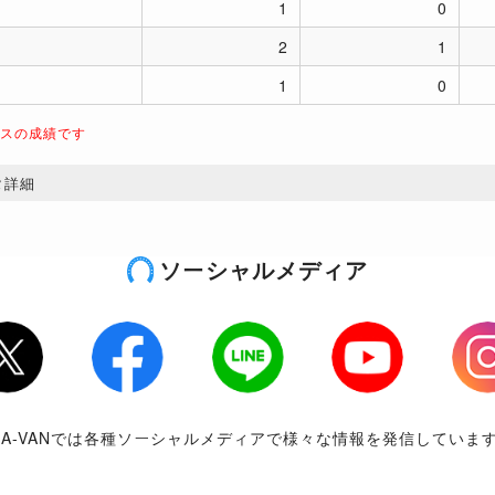
1
0
2
1
1
0
ースの成績です
タ詳細
ソーシャルメディア
tter
Facebook
LINE
Youtube
Inst
RA-VANでは各種ソーシャルメディアで様々な情報を発信していま