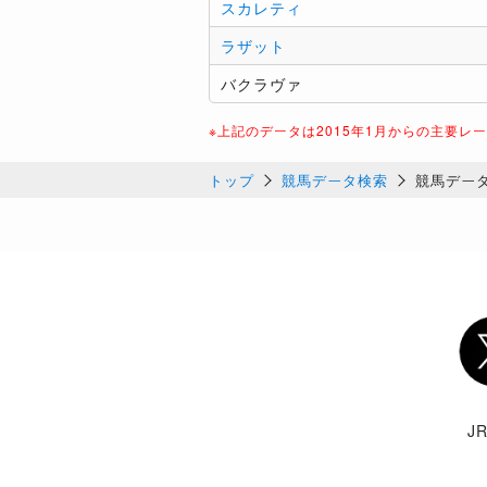
スカレティ
ラザット
バクラヴァ
※上記のデータは2015年1月からの主要レ
トップ
競馬データ検索
競馬デー
Twi
J