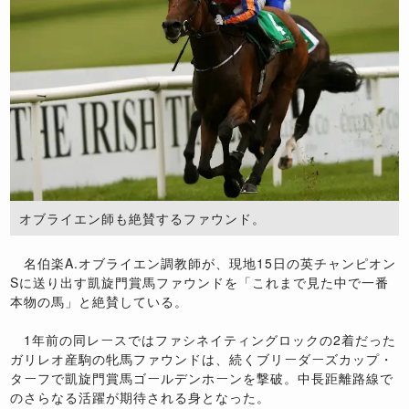
オブライエン師も絶賛するファウンド。
名伯楽A.オブライエン調教師が、現地15日の英チャンピオン
Sに送り出す凱旋門賞馬ファウンドを「これまで見た中で一番
本物の馬」と絶賛している。
1年前の同レースではファシネイティングロックの2着だった
ガリレオ産駒の牝馬ファウンドは、続くブリーダーズカップ・
ターフで凱旋門賞馬ゴールデンホーンを撃破。中長距離路線で
のさらなる活躍が期待される身となった。