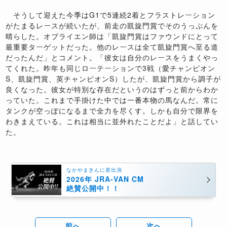
そうして迎えた今季はG1で5連続2着とフラストレーション
がたまるレースが続いたが、前走の凱旋門賞でそのうっぷんを
晴らした。オブライエン師は「凱旋門賞はファウンドにとって
最重要ターゲットだった。他のレースは全て凱旋門賞へ至る道
だったんだ」とコメント。「彼女は自分のレースをうまくやっ
てくれた。昨年も同じローテーションで3戦（愛チャンピオン
S、凱旋門賞、英チャンピオンS）したが、凱旋門賞から調子が
良くなった。彼女が特別な存在だというのはずっと前からわか
っていた。これまで手掛けた中では一番本物の馬なんだ。常に
タンクが空っぽになるまで全力を尽くす。しかも自分で限界を
わきまえている。これは相当に並外れたことだよ」と話してい
た。
なかやまきんに君出演
2026年 JRA-VAN CM
絶賛公開中！！
前へ
次へ