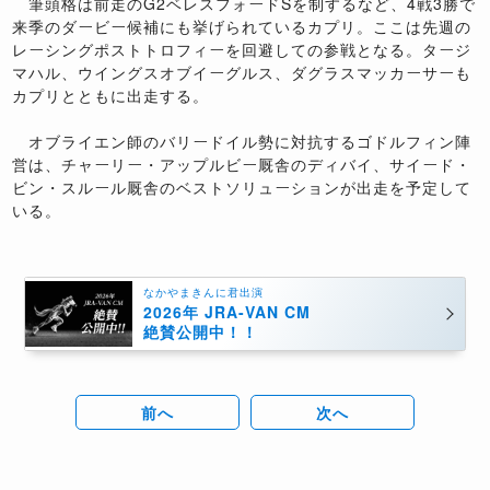
筆頭格は前走のG2ベレスフォードSを制するなど、4戦3勝で
来季のダービー候補にも挙げられているカプリ。ここは先週の
レーシングポストトロフィーを回避しての参戦となる。タージ
マハル、ウイングスオブイーグルス、ダグラスマッカーサーも
カプリとともに出走する。
オブライエン師のバリードイル勢に対抗するゴドルフィン陣
営は、チャーリー・アップルビー厩舎のディバイ、サイード・
ビン・スルール厩舎のベストソリューションが出走を予定して
いる。
なかやまきんに君出演
2026年 JRA-VAN CM
絶賛公開中！！
前へ
次へ