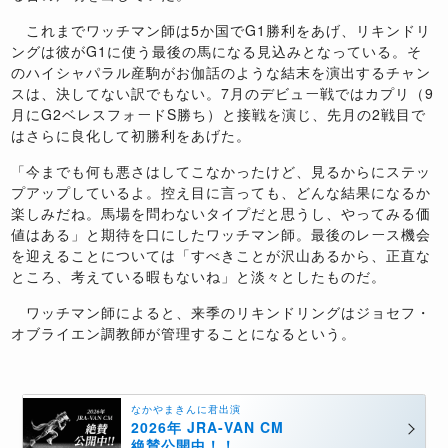
これまでワッチマン師は5か国でG1勝利をあげ、リキンドリ
ングは彼がG1に使う最後の馬になる見込みとなっている。そ
のハイシャパラル産駒がお伽話のような結末を演出するチャン
スは、決してない訳でもない。7月のデビュー戦ではカプリ（9
月にG2ベレスフォードS勝ち）と接戦を演じ、先月の2戦目で
はさらに良化して初勝利をあげた。
「今までも何も悪さはしてこなかったけど、見るからにステッ
プアップしているよ。控え目に言っても、どんな結果になるか
楽しみだね。馬場を問わないタイプだと思うし、やってみる価
値はある」と期待を口にしたワッチマン師。最後のレース機会
を迎えることについては「すべきことが沢山あるから、正直な
ところ、考えている暇もないね」と淡々としたものだ。
ワッチマン師によると、来季のリキンドリングはジョセフ・
オブライエン調教師が管理することになるという。
なかやまきんに君出演
2026年 JRA-VAN CM
絶賛公開中！！