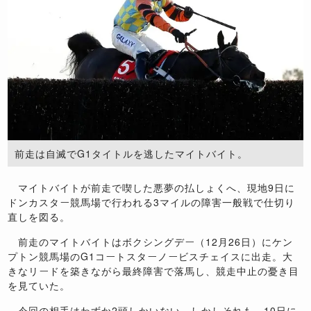
前走は自滅でG1タイトルを逃したマイトバイト。
マイトバイトが前走で喫した悪夢の払しょくへ、現地9日に
ドンカスター競馬場で行われる3マイルの障害一般戦で仕切り
直しを図る。
前走のマイトバイトはボクシングデー（12月26日）にケン
プトン競馬場のG1コートスターノービスチェイスに出走。大
きなリードを築きながら最終障害で落馬し、競走中止の憂き目
を見ていた。
今回の相手はわずか2頭しかいない。しかしそれも、10日に