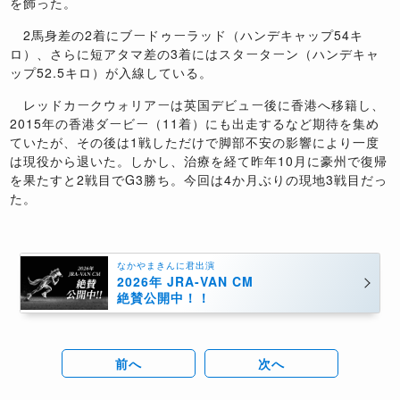
を飾った。
2馬身差の2着にブードゥーラッド（ハンデキャップ54キ
ロ）、さらに短アタマ差の3着にはスターターン（ハンデキャ
ップ52.5キロ）が入線している。
レッドカークウォリアーは英国デビュー後に香港へ移籍し、
2015年の香港ダービー（11着）にも出走するなど期待を集め
ていたが、その後は1戦しただけで脚部不安の影響により一度
は現役から退いた。しかし、治療を経て昨年10月に豪州で復帰
を果たすと2戦目でG3勝ち。今回は4か月ぶりの現地3戦目だっ
た。
なかやまきんに君出演
2026年 JRA-VAN CM
絶賛公開中！！
前へ
次へ