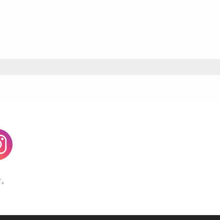
agram
す。