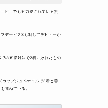
ダービーでも有力視されている無
エフデービスSも制してデビューか
での直接対決で2着に敗れたもの
ズカップジュベナイルで3着と善
名を連ねている。