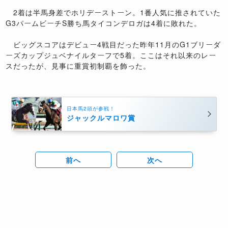
2着は半馬身差でホリデーストーン。1番人気に推されていた
G3パームビーチS勝ち馬タイコンデロガは4着に敗れた。
ビッグスコアはデビュー4戦目だった昨年11月のG1ブリーダ
ーズカップジュベナイルターフで5着。ここはそれ以来のレー
スだったが、見事に重賞初制覇を飾った。
日本馬2頭が参戦！
ジャックルマロワ賞
前へ
次へ