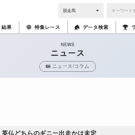
・結果
特集レース
データ検索
NEWS
ニュース
ニュース/コラム
、英仏どちらのギニー出走かは未定