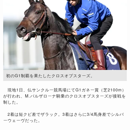
初のG1制覇を果たしたクロスオブスターズ。
現地1日、仏サンクルー競馬場にてG1ガネー賞（芝2100m）
が行われ、M.バルザローナ騎乗のクロスオブスターズが接戦を
制した。
2着は短クビ差でザラック。3着はさらに3/4馬身差でシルバ
ーウェーヴだった。