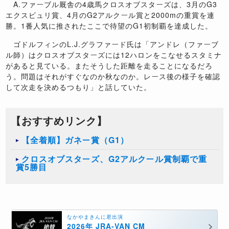
A.ファーブル厩舎の4歳馬クロスオブスターズは、3月のG3
エクスビュリ賞、4月のG2アルクール賞と2000mの重賞を連
勝。1番人気に推されたここで待望のG1初制覇を達成した。
ゴドルフィンのL.J.グラファード氏は「アンドレ（ファーブ
ル師）はクロスオブスターズには12ハロンをこなせるスタミナ
があると見ている。またそうした距離を走ることになるだろ
う。問題はそれがすぐなのか秋なのか。レース後の様子を確認
して次走を決めるつもり」と話していた。
【おすすめリンク】
【全着順】ガネー賞（G1）
クロスオブスターズ、G2アルクール賞制覇で重
賞5勝目
なかやまきんに君出演
2026年 JRA-VAN CM