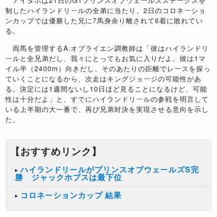
制したハイランドリールの全弟に当たり、2日のコロネーショ
ンカップでは優勝した兄に7馬身余り離されて6着に敗れてい
る。
両馬を管理するA.オブライエン調教師は「彼はハイランドリ
ールと全兄弟だし、我々にとってもお気に入りだよ。彼は1マ
イル半（2400m）向きだし、そのあたりの距離でレースを探っ
ていくことになるから、次走はキングジョージの可能性があ
る。決定には1週間ないし10日ほど見ることになるけど、可能
性は十分だよ」と、すでにハイランドリールの参戦を明言して
いる上半期の大一番で、再び兄弟対決を実現させる意向を示し
た。
【おすすめリンク】
ハイランドリールがプリンスオブウェールズS完
勝 ジャックホブスは最下位
コロネーションカップ 結果