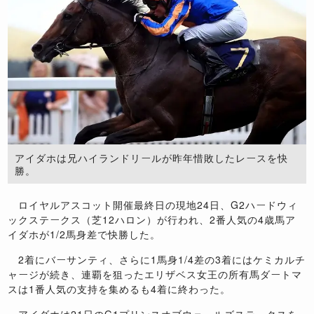
アイダホは兄ハイランドリールが昨年惜敗したレースを快
勝。
ロイヤルアスコット開催最終日の現地24日、G2ハードウィ
ックステークス（芝12ハロン）が行われ、2番人気の4歳馬ア
イダホが1/2馬身差で快勝した。
2着にバーサンティ、さらに1馬身1/4差の3着にはケミカルチ
ャージが続き、連覇を狙ったエリザベス女王の所有馬ダートマ
スは1番人気の支持を集めるも4着に終わった。
アイダホは21日のG1プリンスオブウェールズステークスを