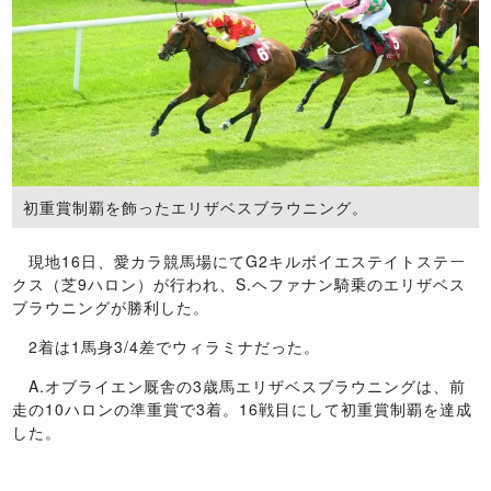
初重賞制覇を飾ったエリザベスブラウニング。
現地16日、愛カラ競馬場にてG2キルボイエステイトステー
クス（芝9ハロン）が行われ、S.ヘファナン騎乗のエリザベス
ブラウニングが勝利した。
2着は1馬身3/4差でウィラミナだった。
A.オブライエン厩舎の3歳馬エリザベスブラウニングは、前
走の10ハロンの準重賞で3着。16戦目にして初重賞制覇を達成
した。