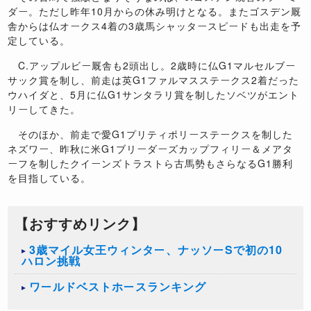
ダー。ただし昨年10月からの休み明けとなる。またゴスデン厩
舎からは仏オークス4着の3歳馬シャッタースピードも出走を予
定している。
C.アップルビー厩舎も2頭出し。2歳時に仏G1マルセルブー
サック賞を制し、前走は英G1ファルマスステークス2着だった
ウハイダと、5月に仏G1サンタラリ賞を制したソベツがエント
リーしてきた。
そのほか、前走で愛G1プリティポリーステークスを制した
ネズワー、昨秋に米G1ブリーダーズカップフィリー＆メアタ
ーフを制したクイーンズトラストら古馬勢もさらなるG1勝利
を目指している。
【おすすめリンク】
3歳マイル女王ウィンター、ナッソーSで初の10
ハロン挑戦
ワールドベストホースランキング