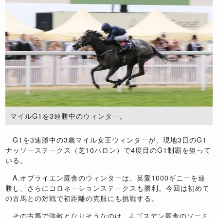
マイルG1を3連勝中のウィンター。
G1を3連勝中の3歳マイル女王ウィンターが、現地3日のG1
ナッソーステークス（芝10ハロン）で4度目のG1制覇を狙って
いる。
A.オブライエン厩舎のウィンターは、英愛1000ギニーを連
勝し、さらにコロネーションステークスも勝利。今回は初めて
の古馬との対戦で初距離の克服にも挑戦する。
その古馬で強敵となりそうなのは、J.ゴスデン厩舎のソーミ