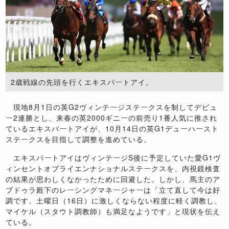
2歳戦線の先頭を行くエキスパートアイ。
現地8月1日の英G2ヴィンテージステークスを制してデビュ
ー2連勝とし、来春の英2000ギニーの前売り1番人気に推され
ているエキスパートアイが、10月14日の英G1デューハースト
ステークスを目指して調整を進めている。
エキスパートアイはヴィンテージS後に予定していた愛G1ヴ
ィンセントオブライエンナショナルステークスを、内視鏡検査
の結果が思わしくなかったために回避した。しかし、馬主のア
ブドゥラ殿下のレーシングマネージャーは「立て直して今は好
調です。土曜日（16日）に激しくならない程度に軽く調教し、
マイケル（スタウト調教師）も満足なようです」と現状を伝え
ている。