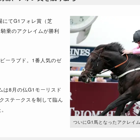
にてG1フォレ賞（芝
ィー騎乗のアクレイムが勝利
ービーラブド。1番人気のゼ
ムは8月の仏G1モーリスド
ークステークスを制して臨ん
た。
ついにG1馬となったアクレイ