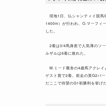
現地1日、仏シャンティイ競馬場
1400m）が行われ、O.マーフ
した。
2着は3/4馬身差で人気薄のソ
ルザルは6着に敗れた。
M.ミード厩舎の4歳馬アクレイ
ゲスト賞で2着。前走の英G2パ
だここで待望のG1初勝利を挙げ