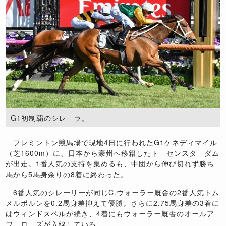
G1初制覇のシレーラ。
フレミントン競馬場で現地4日に行われたG1ケネディマイル
（芝1600m）に、日本から豪州へ移籍したトーセンスターダム
が出走。1番人気の支持を集めるも、中団から伸び切れず勝ち
馬から5馬身余りの8着に終わった。
6番人気のシレーリーが同じC.ウォーラー厩舎の2番人気トム
メルボルンを0.2馬身差抑えて優勝。さらに2.75馬身差の3着に
はウィンドスペルが続き、4着にもウォーラー厩舎のオールア
ワーローズが入線している。