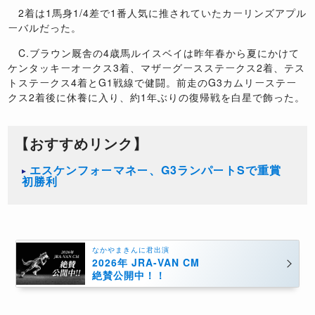
2着は1馬身1/4差で1番人気に推されていたカーリンズアプル
ーバルだった。
C.ブラウン厩舎の4歳馬ルイスベイは昨年春から夏にかけて
ケンタッキーオークス3着、マザーグースステークス2着、テス
トステークス4着とG1戦線で健闘。前走のG3カムリーステー
クス2着後に休養に入り、約1年ぶりの復帰戦を白星で飾った。
【おすすめリンク】
エスケンフォーマネー、G3ランパートSで重賞
初勝利
なかやまきんに君出演
2026年 JRA-VAN CM
絶賛公開中！！