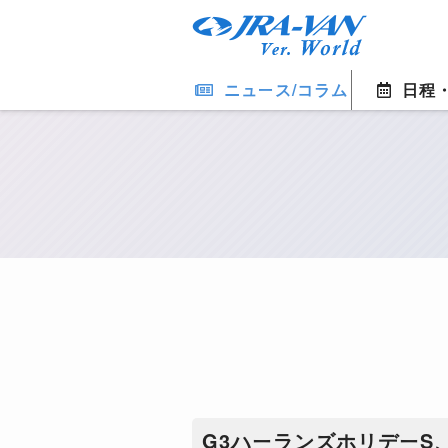
ニュース/コラム
日程
​G3ハーランズホリデー