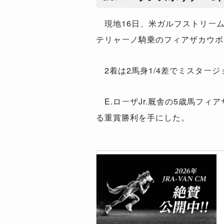
現地16日、米ガルフストリーム
テリャーノ騎乗のフィアザカウボ
2着は2馬身1/4差でミスター
E.ローザJr.厩舎の5歳馬フ
る重賞勝利を手にした。