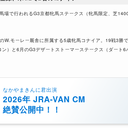
競馬場で行われるG3京都牝馬ステークス（牝馬限定、芝14
W.モーレー厩舎に所属する5歳牝馬コナイア。19戦3勝で
ハロン）と6月のG3デザートストーマーステークス（ダート
なかやまきんに君出演
2026年 JRA-VAN CM
絶賛公開中！！