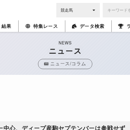
・結果
特集レース
データ検索
NEWS
ニュース
ニュース/コラム
リー中心、ディープ産駒セプテンバーは参戦せず