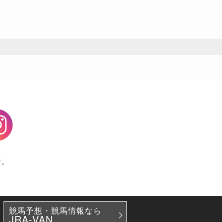
agram
す。
競馬予想・競馬情報なら
JRA-VAN