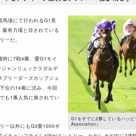
馬場にて行われるG1英
定。最有力場と目されている
ピリーだ。
時に7戦4勝。愛G1モイ
1ジャンリュックラガルデ
G1ブリーダーズカップジュ
下位の14着に沈み、今回
でも1番人気に推されてい
G1をすでに2勝しているハッピリー（
Association）
ー以外にもG3愛1000ギ
アイキャンフライら4頭がエントリー。ただしその中に2歳時