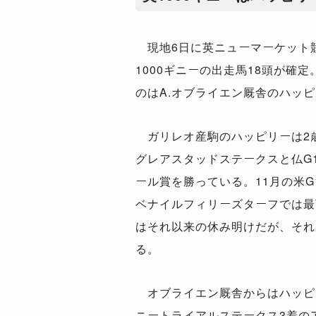
現地6日に英ニューマーケット競
1000ギニーの出走馬18頭が確
のはA.オブライエン厩舎のハッ
ガリレオ産駒のハッピリーは2歳
グレアスタッドステークスと仏G
ール賞を勝っている。11月の米
ベナイルフィリーズターフでは最
はそれ以来の休み明けだが、それ
る。
オブライエン厩舎からはハッピリ
ニートライアルステークス3着の