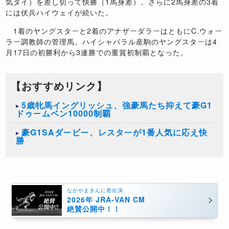
気タイ）を差し切って快勝（1馬身差）。さらに2馬身差の3着
には伏兵ハイウェイが続いた。
1着のヤングスターと2着のアナザーダラーはともにC.ウォー
ラー調教師の管理馬。ハイシャパラル産駒のヤングスターは4
月17日の初勝利から3連勝での重賞初制覇となった。
【おすすめリンク】
5歳牝馬イングリッシュ、強豪馬たち抑えて豪G1
ドゥームベン10000制覇
豪G1SAダービー、レスターが1番人気に応え快
勝
なかやまきんに君出演
2026年 JRA-VAN CM
絶賛公開中！！