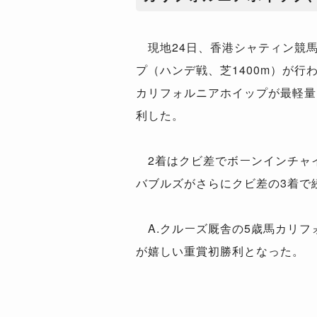
現地24日、香港シャティン競馬
プ（ハンデ戦、芝1400m）が行
カリフォルニアホイップが最軽量
利した。
2着はクビ差でボーンインチャイ
バブルズがさらにクビ差の3着で
A.クルーズ厩舎の5歳馬カリフ
が嬉しい重賞初勝利となった。