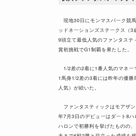
現地30日にモンマスパーク競馬
ッドネーションズステークス（3
9頭立て最低人気のファンタステ
賞初挑戦でG1制覇を果たした。
1/2差の2着に1番人気のマネ
1馬身1/2差の3着には昨年の優
人気）が続いた。
ファンタスティックはモアザン
年7月3日のデビューはダート8ハロ
ハロンで初勝利を挙げたものの、
走まで6戦2勝と目立った成績を