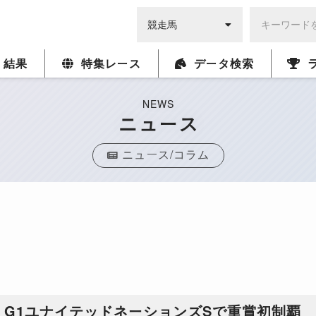
・結果
特集レース
データ検索
NEWS
ニュース
ニュース/コラム
G1ユナイテッドネーションズSで重賞初制覇