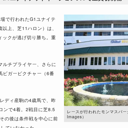
場で行われたG1ユナイテ
歳以上、芝11ハロン）は、
ィックが逃げ切り勝ち。重
ーマルチプライヤー、さらに
勝馬ビガーピクチャー（6番
レディ産駒の4歳馬で、昨
ンで4着。2戦目に芝8.5
レースが行われたモンマスパーク競馬
Images）
その後は条件戦を中心に前
残していなかった。