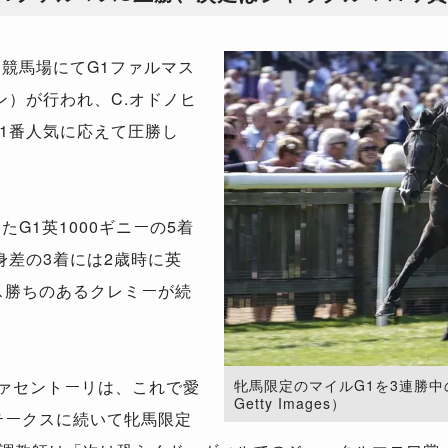
競馬場にてG1ファルマス
ン）が行われ、C.オドノヒ
1番人気に応えて圧勝し
G1英1000ギニーの5着
身差の3着には2歳時に英
ス勝ちのあるクレミーが続
ファセントーリは、これで愛
牝馬限定のマイルG1を3連勝中の
Getty Images）
テークスに続いて牝馬限定