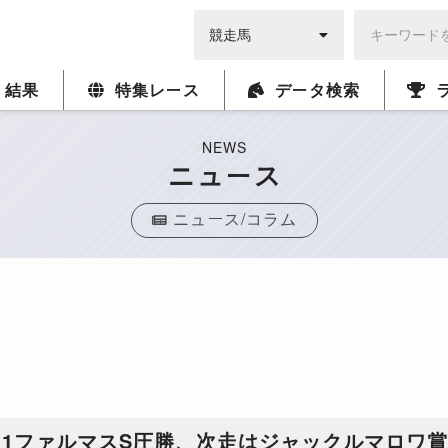
・結果
特集レース
データ検索
NEWS
ニュース
ニュース/コラム
1ファルマスS圧勝、次走はジャックルマロワ