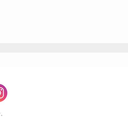
agram
す。